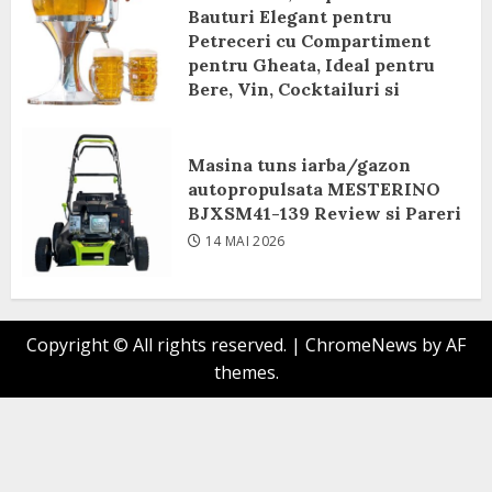
Bauturi Elegant pentru
Petreceri cu Compartiment
pentru Gheata, Ideal pentru
Bere, Vin, Cocktailuri si
Bauturi Racoritoare Review si
Pareri
Masina tuns iarba/gazon
8 IUNIE 2026
autopropulsata MESTERINO
BJXSM41-139 Review si Pareri
14 MAI 2026
Copyright © All rights reserved.
|
ChromeNews
by AF
themes.