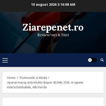
Skip
10 august 2026
3:16:08 AM
to
content
Ziarepenet.ro
Review-uri & Stiri
Primary
Menu
Home
Frumusete si Moda
Aparat masaj anticelulitic Beper 40.946, 25W, 4 capete
interschimbabile, Alb/Verde