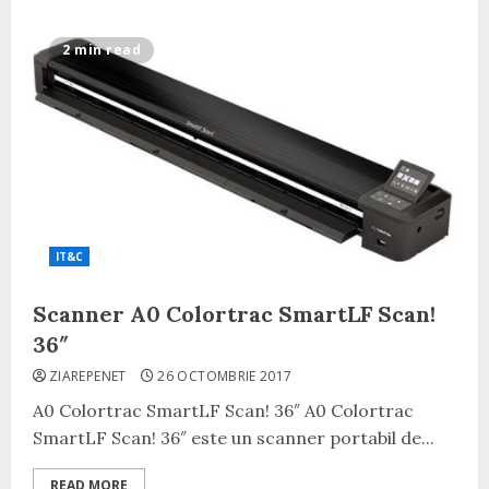
2 min read
IT&C
Scanner A0 Colortrac SmartLF Scan!
36″
ZIAREPENET
26 OCTOMBRIE 2017
A0 Colortrac SmartLF Scan! 36″ A0 Colortrac
SmartLF Scan! 36″ este un scanner portabil de...
READ MORE