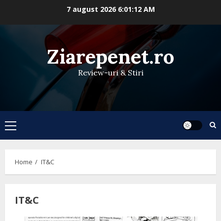
Skip
7 august 2026
6:01:13 AM
to
content
Ziarepenet.ro
Review-uri & Stiri
Primary
Menu
Home
IT&C
IT&C