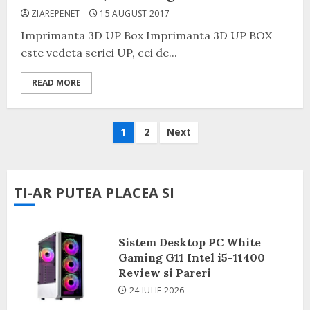
ZIAREPENET
15 AUGUST 2017
Imprimanta 3D UP Box Imprimanta 3D UP BOX
este vedeta seriei UP, cei de...
READ MORE
Navigare
1
2
Next
în
articole
TI-AR PUTEA PLACEA SI
Sistem Desktop PC White
Gaming G11 Intel i5-11400
Review si Pareri
24 IULIE 2026