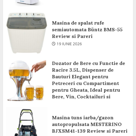
Masina de spalat rufe
semiautomata Büntz BMS-55
Review si Pareri
19 IUNIE 2026
Dozator de Bere cu Functie de
Racire 3.5L, Dispenser de
Bauturi Elegant pentru
Petreceri cu Compartiment
pentru Gheata, Ideal pentru
Bere, Vin, Cocktailuri si
Bauturi Racoritoare Review si
Pareri
Masina tuns iarba/gazon
8 IUNIE 2026
autopropulsata MESTERINO
BJXSM41-139 Review si Pareri