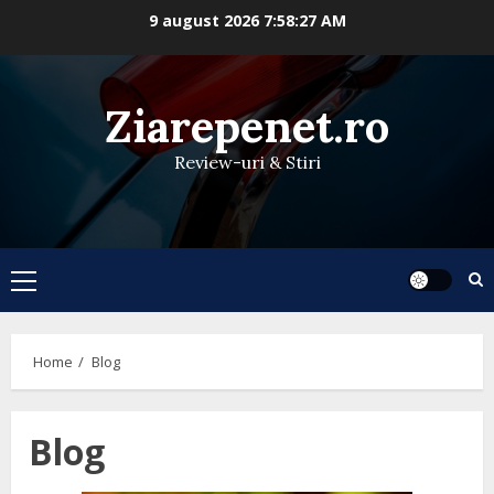
Skip
9 august 2026
7:58:27 AM
to
content
Ziarepenet.ro
Review-uri & Stiri
Primary
Menu
Home
Blog
Blog