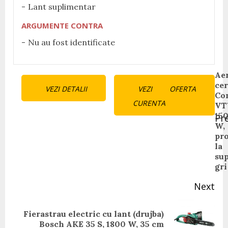
Lant suplimentar
ARGUMENTE CONTRA
Nu au fost identificate
Continue
Ae
ce
VEZI DETALII
VEZI OFERTA
Reading
Co
CURENTA
VT
15
Pr
W,
Pr
pro
pos
la
sup
gri
Next
Fierastrau electric cu lant (drujba)
Next
Bosch AKE 35 S, 1800 W, 35 cm