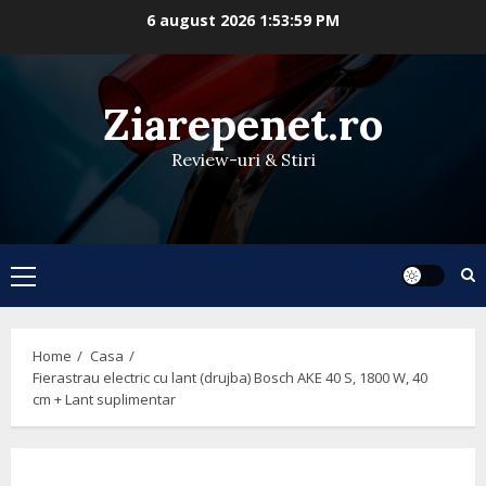
Skip
6 august 2026
1:53:59 PM
to
content
Ziarepenet.ro
Review-uri & Stiri
Primary
Menu
Home
Casa
Fierastrau electric cu lant (drujba) Bosch AKE 40 S, 1800 W, 40
cm + Lant suplimentar