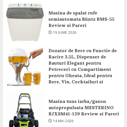
Masina de spalat rufe
semiautomata Büntz BMS-55
Review si Pareri
19 IUNIE 2026
Dozator de Bere cu Functie de
Racire 3.5L, Dispenser de
Bauturi Elegant pentru
Petreceri cu Compartiment
pentru Gheata, Ideal pentru
Bere, Vin, Cocktailuri si
Bauturi Racoritoare Review si
Pareri
Masina tuns iarba/gazon
8 IUNIE 2026
autopropulsata MESTERINO
BJXSM41-139 Review si Pareri
14 MAI 2026