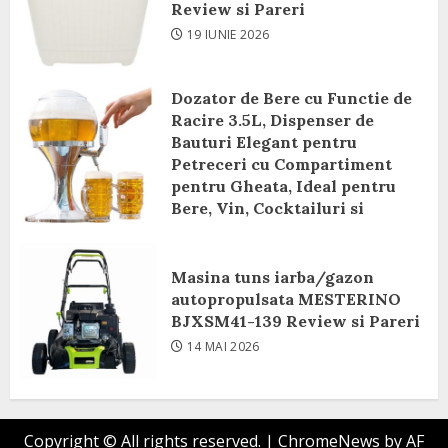
Review si Pareri
19 IUNIE 2026
Dozator de Bere cu Functie de
Racire 3.5L, Dispenser de
Bauturi Elegant pentru
Petreceri cu Compartiment
pentru Gheata, Ideal pentru
Bere, Vin, Cocktailuri si
Bauturi Racoritoare Review si
Pareri
Masina tuns iarba/gazon
8 IUNIE 2026
autopropulsata MESTERINO
BJXSM41-139 Review si Pareri
14 MAI 2026
Copyright © All rights reserved.
|
ChromeNews
by AF