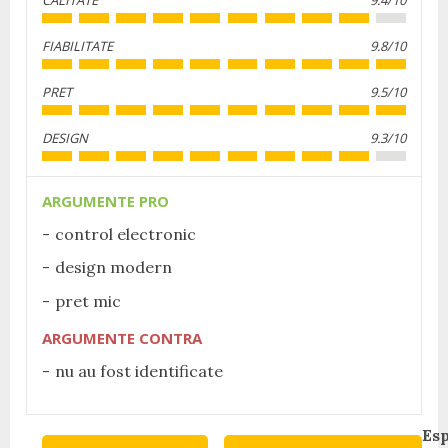
CALITATE
9.4/10
FIABILITATE
9.8/10
PRET
9.5/10
DESIGN
9.3/10
ARGUMENTE PRO
control electronic
design modern
pret mic
ARGUMENTE CONTRA
nu au fost identificate
Continue
Es