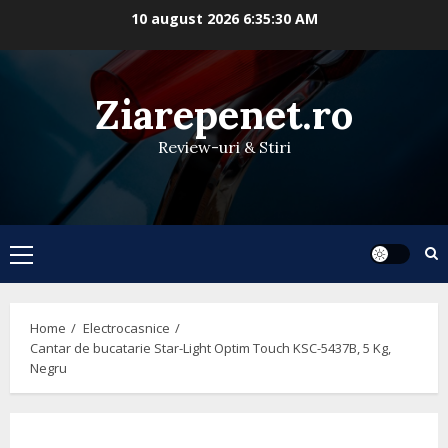
Skip
10 august 2026
6:35:30 AM
to
content
Ziarepenet.ro
Review-uri & Stiri
Primary
Menu
Home
Electrocasnice
Cantar de bucatarie Star-Light Optim Touch KSC-5437B, 5 Kg,
Negru