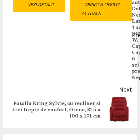
au
VEZI DETALII
VERIFICA OFERTA
Reading
De
ACTUALA
Ne
Lat
To
13
Pr
W,
Pr
Cap
pos
Ca
6
set
pre
Ne
Next
Fotoliu Kring Sylvie, cu recliner si
Next
trei trepte de confort, Grena, 81.5 x
post:
100 x 101 cm