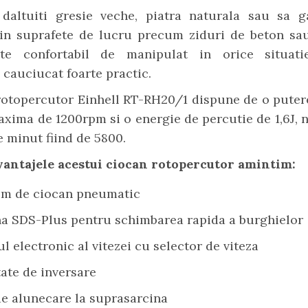
 daltuiti gresie veche, piatra naturala sau sa ga
in suprafete de lucru precum ziduri de beton sau
rte confortabil de manipulat in orice situati
cauciucat foarte practic.
rotopercutor Einhell RT-RH20/1 dispune de o puter
axima de 1200rpm si o energie de percutie de 1,6J,
e minut fiind de 5800.
vantajele acestui ciocan rotopercutor amintim:
m de ciocan pneumatic
a SDS-Plus pentru schimbarea rapida a burghielor
l electronic al vitezei cu selector de viteza
tate de inversare
de alunecare la suprasarcina