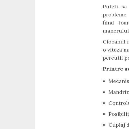
Puteti sa
probleme 
fiind foa
manerului 
Ciocanul 
o viteza m
percutii p
Printre a
Mecanis
Mandrin
Controlu
Posibili
Cuplaj 