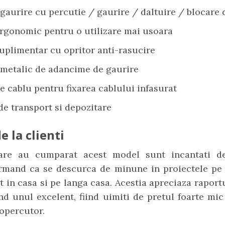
 gaurire cu percutie / gaurire / daltuire / blocare 
rgonomic pentru o utilizare mai usoara
uplimentar cu opritor anti-rasucire
 metalic de adancime de gaurire
 cablu pentru fixarea cablului infasurat
de transport si depozitare
e la clienti
care au cumparat acest model sunt incantati d
firmand ca se descurca de minune in proiectele pe 
t in casa si pe langa casa. Acestia apreciaza raportu
ind unul excelent, fiind uimiti de pretul foarte mic
opercutor.