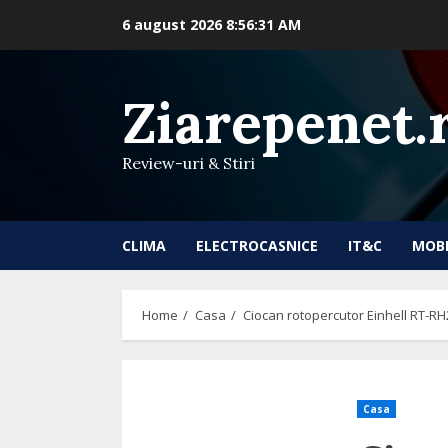
Skip
6 august 2026
8:56:32 AM
to
content
Ziarepenet.
Review-uri & Stiri
CLIMA
ELECTROCASNICE
IT&C
MOB
Home
Casa
Ciocan rotopercutor Einhell RT-RH2
Casa