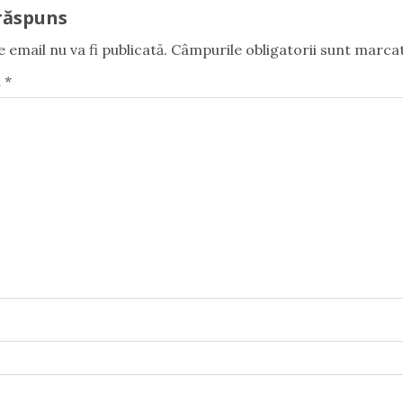
răspuns
 email nu va fi publicată.
Câmpurile obligatorii sunt marca
u
*