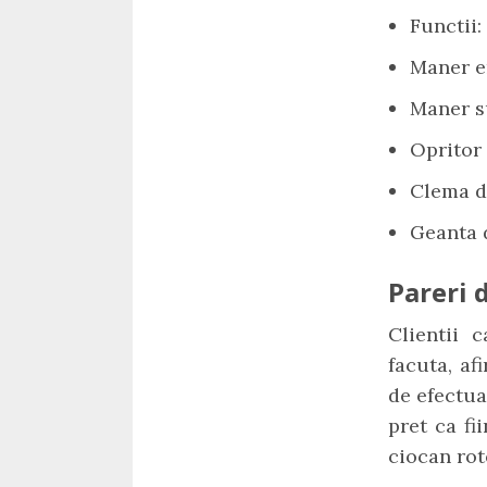
Functii:
Maner e
Maner s
Opritor
Clema de
Geanta 
Pareri d
Clientii 
facuta, a
de efectua
pret ca fi
ciocan rot