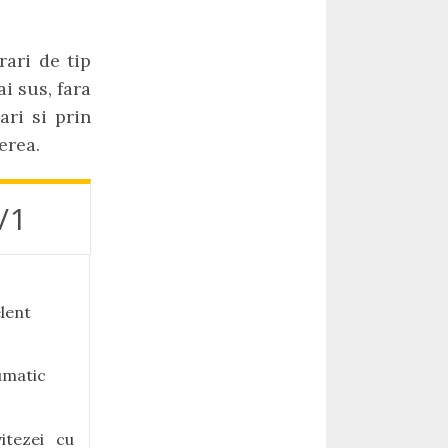
ari de tip
i sus, fara
ari si prin
erea.
/1
lent
umatic
itezei cu