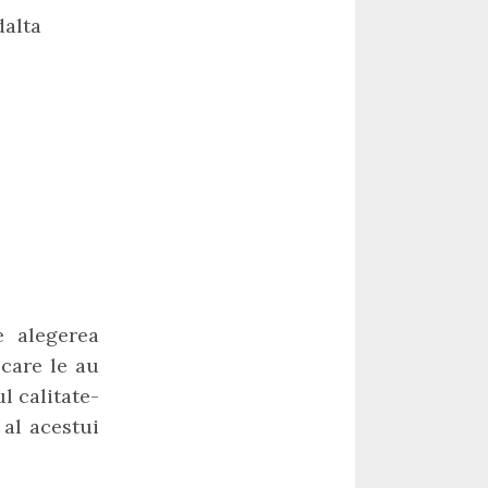
dalta
e alegerea
care le au
l calitate-
 al acestui