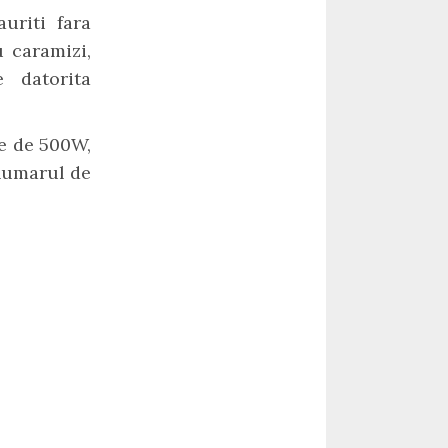
uriti fara
 caramizi,
e datorita
e de 500W,
 numarul de