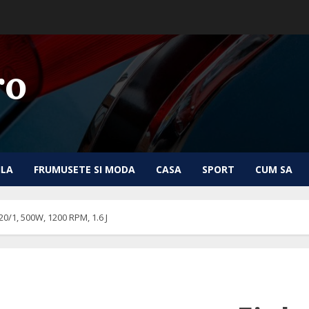
ro
ILA
FRUMUSETE SI MODA
CASA
SPORT
CUM SA
0/1, 500W, 1200 RPM, 1.6 J