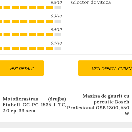
selector de viteza
9.3/10
9.3/10
9.4/10
9.1/10
nue
VEZI DETALII
VEZI OFERTA CUREN
ng
Masina de gaurit cu
Motofierastrau (drujba)
percutie Bosch
Previous
Next
Einhell GC-PC 1535 I TC,
Profesional GSB 1300, 550
post:
post:
2.0 cp, 33.5cm
W