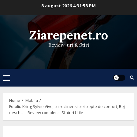
Skip
8 august 2026
4:31:58 PM
to
content
Ziarepenet.ro
Review-uri & Stiri
Primary
Menu
Home
Mobila
Fotoliu Kring Sylvie Vive, cu recliner si trei trepte de confort, Bej
deschis – Review complet si Sfaturi Utile