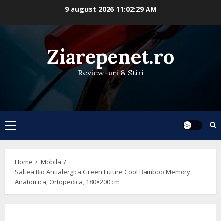
Skip
9 august 2026
11:02:29 AM
to
content
Ziarepenet.ro
Review-uri & Stiri
Primary
Menu
Home
Mobila
Saltea Bio Antialergica Green Future Cool Bamboo Memory,
Anatomica, Ortopedica, 180×200 cm