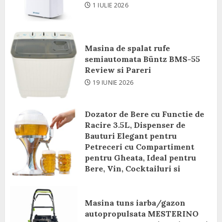
1 IULIE 2026
Masina de spalat rufe
semiautomata Büntz BMS-55
Review si Pareri
19 IUNIE 2026
Dozator de Bere cu Functie de
Racire 3.5L, Dispenser de
Bauturi Elegant pentru
Petreceri cu Compartiment
pentru Gheata, Ideal pentru
Bere, Vin, Cocktailuri si
Bauturi Racoritoare Review si
Pareri
Masina tuns iarba/gazon
8 IUNIE 2026
autopropulsata MESTERINO