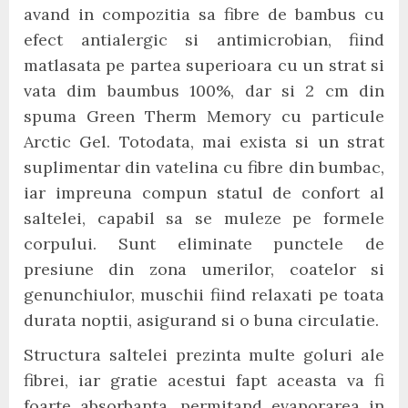
avand in compozitia sa fibre de bambus cu
efect antialergic si antimicrobian, fiind
matlasata pe partea superioara cu un strat si
vata dim baumbus 100%, dar si 2 cm din
spuma Green Therm Memory cu particule
Arctic Gel. Totodata, mai exista si un strat
suplimentar din vatelina cu fibre din bumbac,
iar impreuna compun statul de confort al
saltelei, capabil sa se muleze pe formele
corpului. Sunt eliminate punctele de
presiune din zona umerilor, coatelor si
genunchiulor, muschii fiind relaxati pe toata
durata noptii, asigurand si o buna circulatie.
Structura saltelei prezinta multe goluri ale
fibrei, iar gratie acestui fapt aceasta va fi
foarte absorbanta, permitand evaporarea in