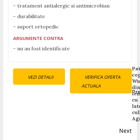
tratament antialergic si antimicrobian
durabilitate
suport ortopedic
ARGUMENTE CONTRA
nu au fost identificate
Continue
Pa
cop
VEZI DETALII
VERIFICA OFERTA
Reading
Wu
ACTUALA
di
Pr
le
Pr
cu
pos
lat
cul
Ag
Next