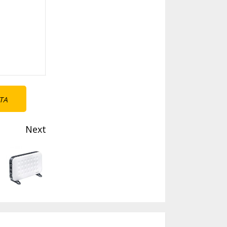
TA
Next