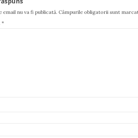
răspuns
 email nu va fi publicată.
Câmpurile obligatorii sunt marca
u
*