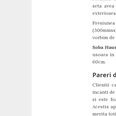
seta avea
exterioara
Presiune
(300mmss)
vorbim de
Soba Hau
usoara in
60cm.
Pareri d
Clientii 
incanti de
si este fo
Acestia ap
merita toti