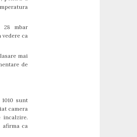
emperatura
e 28 mbar
 vedere ca
lasare mai
mentare de
 1010 sunt
diat camera
 incalzire.
i afirma ca