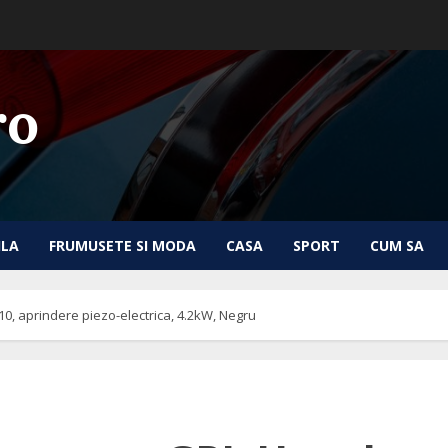
ro
ILA
FRUMUSETE SI MODA
CASA
SPORT
CUM SA
, aprindere piezo-electrica, 4.2kW, Negru