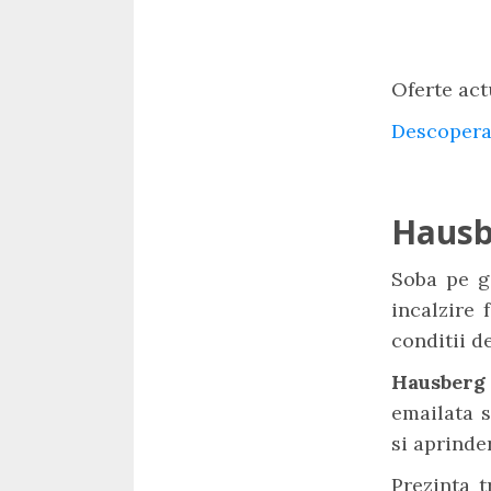
Oferte act
Descopera
Hausb
Soba pe g
incalzire 
conditii d
Hausberg
emailata s
si aprinde
Prezinta t