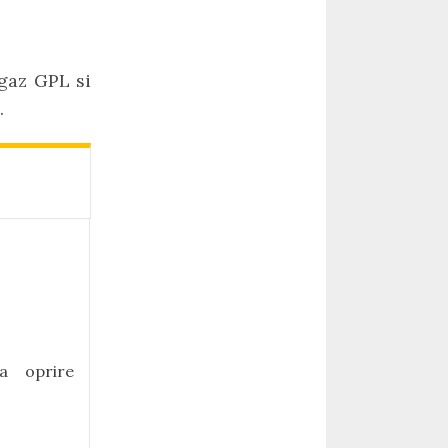
gaz GPL si
.
0
ta oprire