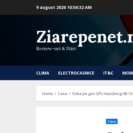
Skip
9 august 2026
10:56:33 AM
to
content
Ziarepenet.
Review-uri & Stiri
CLIMA
ELECTROCASNICE
IT&C
MOB
Home
Casa
Soba pe gaz GPL Hausberg HB 1010
Casa