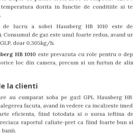
 temperatura dorita in functie de conditiile si t
.
a de lucru a sobei Hausberg HB 1010 este d
. Consumul de gaz este unul foarte redus, avand un
 GLP, doar 0,305kg/h.
sberg HB 1010
este prevazuta cu role pentru o dep
 orice loc din camera, precum si un furtun de ali
e la clienti
care au cumparat soba pe gazl GPL Hausberg HB
 alegerea facuta, avand in vedere ca incalzeste ime
arte eficienta, fiind totodata si o sursa ieftina de
reciaza raportul caliate-pret ca fiind foarte bun s
 banii.