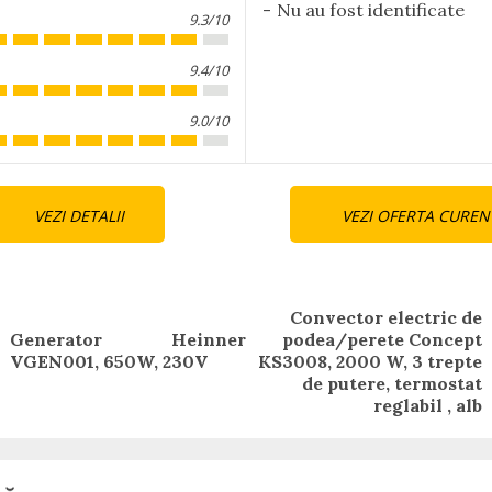
Nu au fost identificate
9.3/10
9.4/10
9.0/10
nue
VEZI DETALII
VEZI OFERTA CUREN
ng
Convector electric de
Generator Heinner
podea/perete Concept
Previous
Next
VGEN001, 650W, 230V
KS3008, 2000 W, 3 trepte
post:
post:
de putere, termostat
reglabil , alb