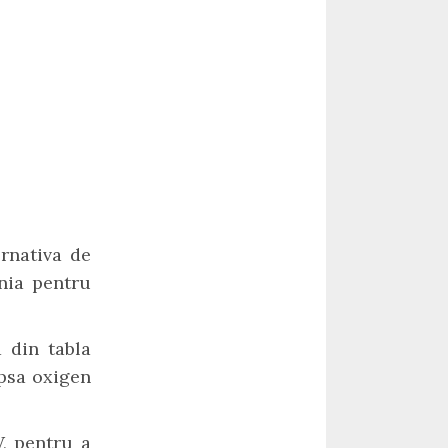
rnativa de
ania pentru
 din tabla
ipsa oxigen
W, pentru a