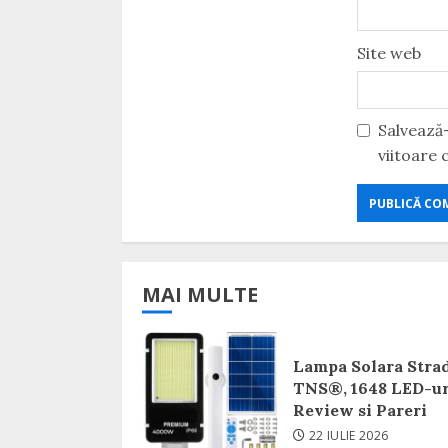
Site web
Salvează-
viitoare
MAI MULTE
Lampa Solara Stra
TNS®, 1648 LED-ur
Review si Pareri
22 IULIE 2026