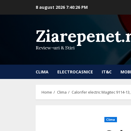
Skip
8 august 2026
7:40:27 PM
to
content
Ziarepenet.
Review-uri & Stiri
CLIMA
ELECTROCASNICE
IT&C
MOB
Home
Clima
Calorifer electric Magitec 9114-13
Clima