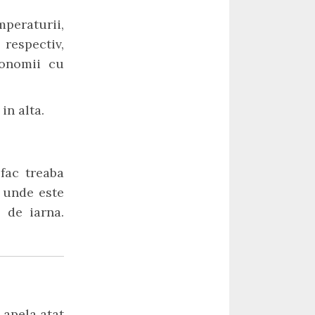
mperaturii,
respectiv,
conomii cu
in alta.
 fac treaba
a unde este
 de iarna.
i apela atat