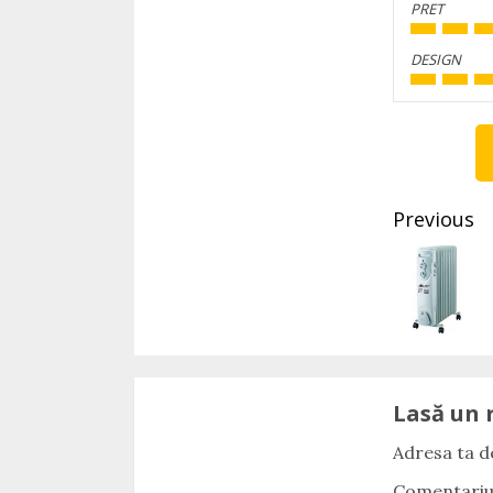
PRET
DESIGN
Conti
Readi
Previous
Lasă un 
Adresa ta de
Comentari