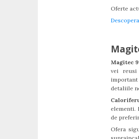
Oferte act
Descopera
Magit
Magitec 9
vei reusi
important 
detaliile 
Calorifer
elementi. 
de preferi
Ofera sigu
supraincalz