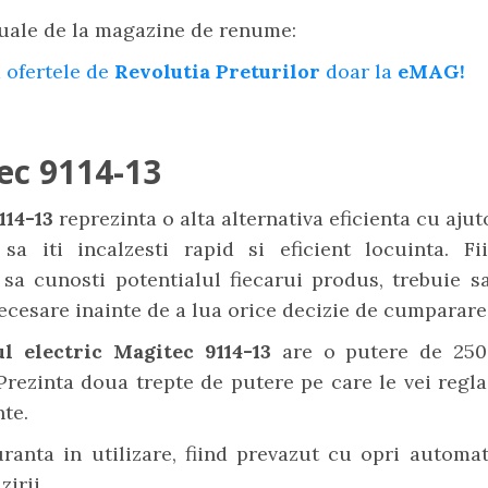
uale de la magazine de renume:
 ofertele de
Revolutia Preturilor
doar la
eMAG!
ec 9114-13
114-13
reprezinta o alta alternativa eficienta cu ajut
 sa iti incalzesti rapid si eficient locuinta. Fi
sa cunosti potentialul fiecarui produs, trebuie sa
necesare inainte de a lua orice decizie de cumparare
ul electric Magitec 9114-13
are o putere de 25
Prezinta doua trepte de putere pe care le vei regla
nte.
ranta in utilizare, fiind prevazut cu opri automa
irii.