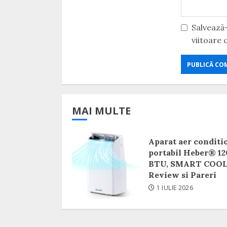
Salvează-
viitoare
MAI MULTE
Aparat aer conditi
portabil Heber® 1
BTU, SMART COO
Review si Pareri
1 IULIE 2026