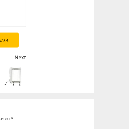
UALA
Next
te cu
*