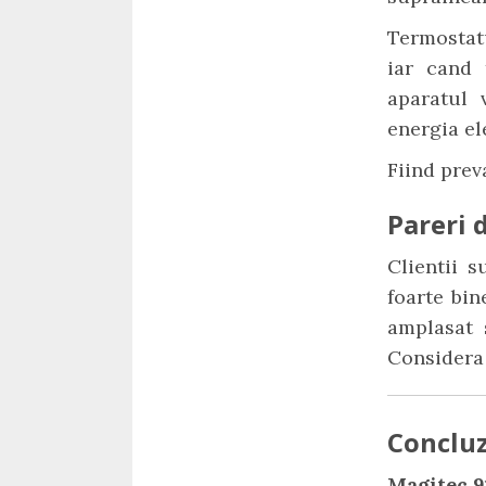
Termostatu
iar cand 
aparatul 
energia el
Fiind prev
Pareri d
Clientii s
foarte bin
amplasat 
Consider
Concluz
Magitec 9