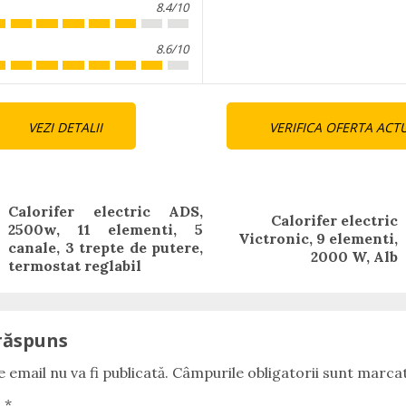
8.4/10
8.6/10
nue
VEZI DETALII
VERIFICA OFERTA ACT
ng
Calorifer electric ADS,
Calorifer electric
2500w, 11 elementi, 5
Previous
Next
Victronic, 9 elementi,
canale, 3 trepte de putere,
post:
post:
2000 W, Alb
termostat reglabil
răspuns
 email nu va fi publicată.
Câmpurile obligatorii sunt marca
u
*