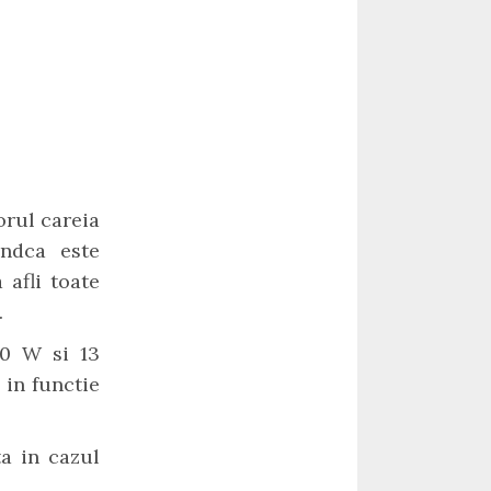
orul careia
indca este
 afli toate
.
00 W si 13
 in functie
ta in cazul