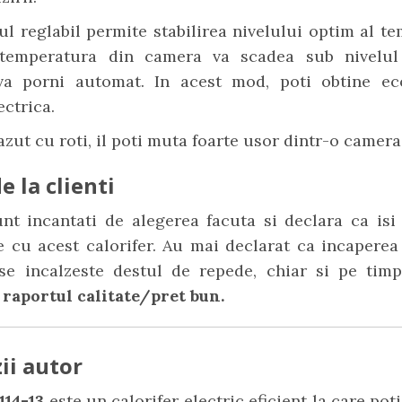
l reglabil permite stabilirea nivelului optim al te
temperatura din camera va scadea sub nivelul 
va porni automat. In acest mod, poti obtine e
ectrica.
azut cu roti, il poti muta foarte usor dintr-o camera 
e la clienti
unt incantati de alegerea facuta si declara ca isi
e cu acest calorifer. Au mai declarat ca incapere
se incalzeste destul de repede, chiar si pe timp
a
raportul calitate/pret bun.
ii autor
114-13
este un calorifer electric eficient la care pot