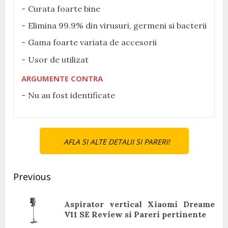
Curata foarte bine
Elimina 99.9% din virusuri, germeni si bacterii
Gama foarte variata de accesorii
Usor de utilizat
ARGUMENTE CONTRA
Nu au fost identificate
AFLA SI ALTE DETALII SI PARERI!
Continue
Previous
Reading
Aspirator vertical Xiaomi Dreame
Pr
V11 SE Review si Pareri pertinente
pos