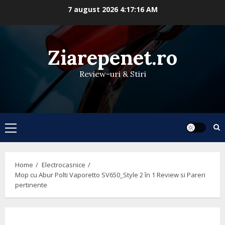
Skip
7 august 2026
4:17:17 AM
to
content
Ziarepenet.ro
Review-uri & Stiri
Primary
Menu
Home
Electrocasnice
Mop cu Abur Polti Vaporetto SV650_Style 2 în 1 Review si Pareri
pertinente