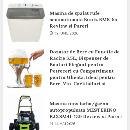
Masina de spalat rufe
semiautomata Büntz BMS-55
Review si Pareri
19 IUNIE 2026
Dozator de Bere cu Functie de
Racire 3.5L, Dispenser de
Bauturi Elegant pentru
Petreceri cu Compartiment
pentru Gheata, Ideal pentru
Bere, Vin, Cocktailuri si
Bauturi Racoritoare Review si
Pareri
Masina tuns iarba/gazon
8 IUNIE 2026
autopropulsata MESTERINO
BJXSM41-139 Review si Pareri
14 MAI 2026