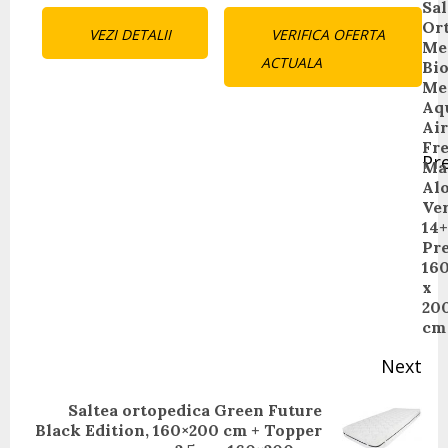
Continue
Sal
Or
VEZI DETALII
VERIFICA OFERTA
Reading
Me
ACTUALA
Bi
Me
Aq
Air
Fr
Pr
Ma
Pr
Al
pos
Ve
14+
Pre
16
x
20
cm
Next
Saltea ortopedica Green Future
Next
Black Edition, 160×200 cm + Topper