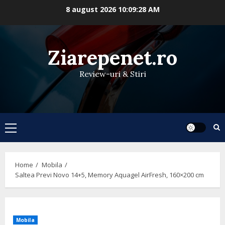
Skip
8 august 2026
10:09:29 AM
to
content
Ziarepenet.ro
Review-uri & Stiri
Primary
Menu
Home
Mobila
Saltea Previ Novo 14+5, Memory Aquagel AirFresh, 160×200 cm
Mobila