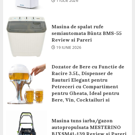
1 IULIE 2026
Masina de spalat rufe
semiautomata Büntz BMS-55
Review si Pareri
19 IUNIE 2026
Dozator de Bere cu Functie de
Racire 3.5L, Dispenser de
Bauturi Elegant pentru
Petreceri cu Compartiment
pentru Gheata, Ideal pentru
Bere, Vin, Cocktailuri si
Bauturi Racoritoare Review si
Pareri
Masina tuns iarba/gazon
8 IUNIE 2026
autopropulsata MESTERINO
BJXSM41-139 Review si Pareri