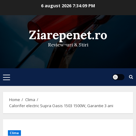
Skip
6 august 2026
7:34:10 PM
to
content
Ziarepenet.ro
Review-uri & Stiri
Primary
Menu
Home
Clima
Calorifer electric Supra Oasis 1503 1500W, Garantie 3 ani
Clima