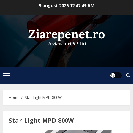
Skip
9 august 2026
12:47:49 AM
to
content
Ziarepenet.ro
Review-uri & Stiri
Primary
Menu
Home
Star-Light MPD-800W
Star-Light MPD-800W