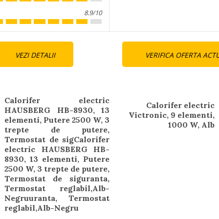
8.9/10
nue
VEZI DETALII
VERIFICA OFERTA ACT
ng
Calorifer electric
Calorifer electric
HAUSBERG HB-8930, 13
Next
Victronic, 9 elementi,
elementi, Putere 2500 W, 3
post:
1000 W, Alb
trepte de putere,
Termostat de sigCalorifer
electric HAUSBERG HB-
Previous
8930, 13 elementi, Putere
post:
2500 W, 3 trepte de putere,
Termostat de siguranta,
Termostat reglabil,Alb-
Negruuranta, Termostat
reglabil,Alb-Negru