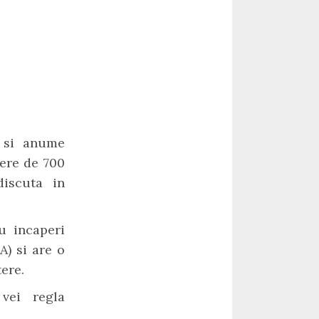
c si anume
tere de 700
iscuta in
u incaperi
A) si are o
ere.
vei regla