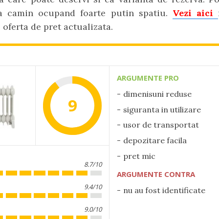
la camin ocupand foarte putin spatiu.
Vezi aici
o oferta de pret actualizata.
ARGUMENTE PRO
dimenisuni reduse
9
siguranta in utilizare
usor de transportat
depozitare facila
pret mic
8.7/10
ARGUMENTE CONTRA
9.4/10
nu au fost identificate
9.0/10