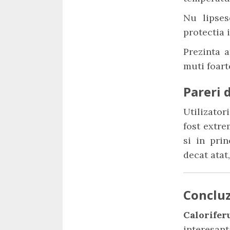
Nu lipses
protectia 
Prezinta a
muti foart
Pareri d
Utilizator
fost extre
si in pri
decat atat
Concluz
Calorife
interesant