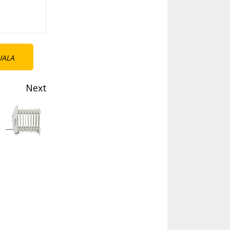
UALA
Next