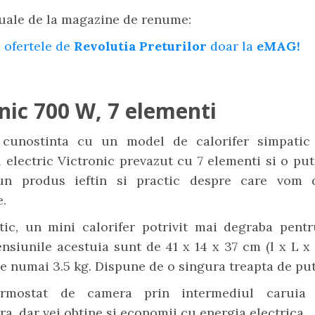
uale de la magazine de renume:
 ofertele de
Revolutia Preturilor
doar la
eMAG!
nic 700 W, 7 elementi
 cunostinta cu un model de calorifer simpati
l electric Victronic prevazut cu 7 elementi si o pu
un produs ieftin si practic despre care vom d
.
ctic, un mini calorifer potrivit mai degraba pentr
nsiunile acestuia sunt de 41 x 14 x 37 cm (l x L x 
e numai 3.5 kg. Dispune de o singura treapta de put
ermostat de camera prin intermediul caruia 
a, dar vei obtine si economii cu energia electrica.