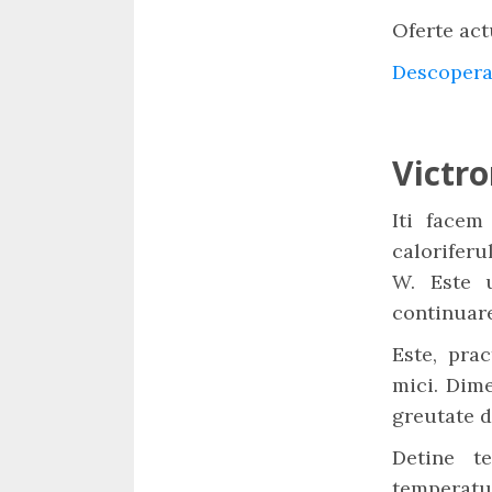
Oferte act
Descopera
Victro
Iti facem
caloriferu
W. Este 
continuare
Este, pra
mici. Dime
greutate d
Detine t
temperatur