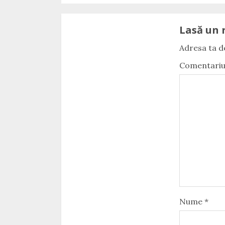
Lasă un 
Adresa ta de
Comentari
Nume
*