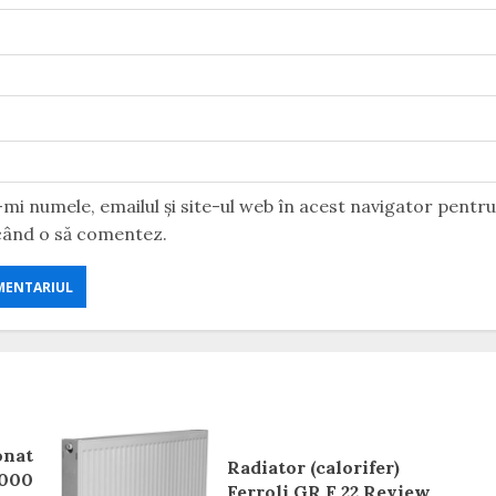
mi numele, emailul și site-ul web în acest navigator pentr
 când o să comentez.
onat
Radiator (calorifer)
2000
Ferroli GR F 22 Review