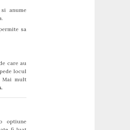
e si anume
a.
 permite sa
 de care au
epede locul
. Mai mult
.
o optiune
ate fi luat