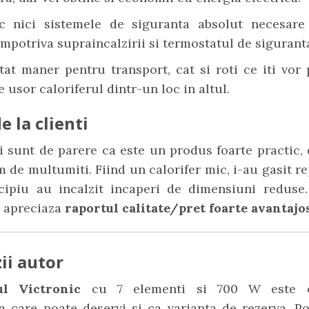
c nici sistemele de siguranta absolut necesar
impotriva supraincalzirii si termostatul de sigurant
tat maner pentru transport, cat si roti ce iti vor
e usor caloriferul dintr-un loc in altul.
e la clienti
ii sunt de parere ca este un produs foarte practic,
m de multumiti. Fiind un calorifer mic, i-au gasit r
ncipiu au incalzit incaperi de dimensiuni reduse
, apreciaza
raportul calitate/pret foarte avantajos
ii autor
rul Victronic
cu 7 elementi si 700 W este 
a care poate deservi si ca varianta de rezerva. Po