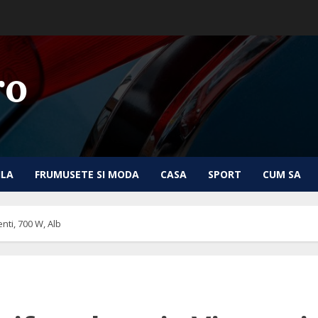
ro
ILA
FRUMUSETE SI MODA
CASA
SPORT
CUM SA
enti, 700 W, Alb