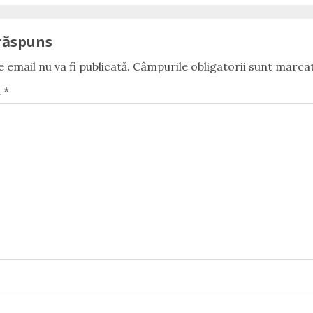
răspuns
 email nu va fi publicată.
Câmpurile obligatorii sunt marca
u
*