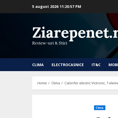
Skip
5 august 2026
11:20:58 PM
to
content
Ziarepenet.
Review-uri & Stiri
CLIMA
ELECTROCASNICE
IT&C
MOB
Home
Clima
Calorifer electric Victronic, 7 elem
Clima