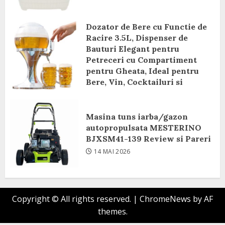
Dozator de Bere cu Functie de
Racire 3.5L, Dispenser de
Bauturi Elegant pentru
Petreceri cu Compartiment
pentru Gheata, Ideal pentru
Bere, Vin, Cocktailuri si
Bauturi Racoritoare Review si
Pareri
Masina tuns iarba/gazon
8 IUNIE 2026
autopropulsata MESTERINO
BJXSM41-139 Review si Pareri
14 MAI 2026
Copyright © All rights reserved.
|
ChromeNews
by AF
themes.