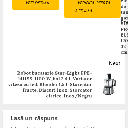
ele
VEZI DETALII
VERIFICA OFERTA
Reading
de
ACTUALA
tu
ga
Pr
St
Pr
PR
pos
EL
12
32
cm
Next
Robot bucatarie Star-Light FPE-
2411SS, 1100 W, bol 2.4 l, Variator
Next
viteza cu led, Blender 1.5 l, Storcator
post:
fructe, Discuri inox, Storcator
citrice, Inox/Negru
Lasă un răspuns