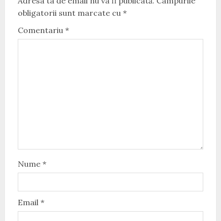
Adresa ta de email nu va fi publicată.
Câmpurile
obligatorii sunt marcate cu
*
Comentariu
*
Nume
*
Email
*