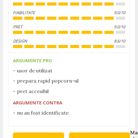
FIABILITATE
9.0/10
PRET
9.0/10
DESIGN
8.6/10
ARGUMENTE PRO
usor de utilizat
prepara rapid popcorn-ul
pret accesibil
ARGUMENTE CONTRA
nu au fost identificate
Continue
Ma