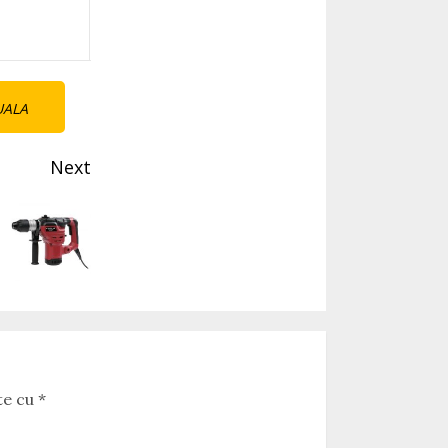
UALA
Next
te cu
*