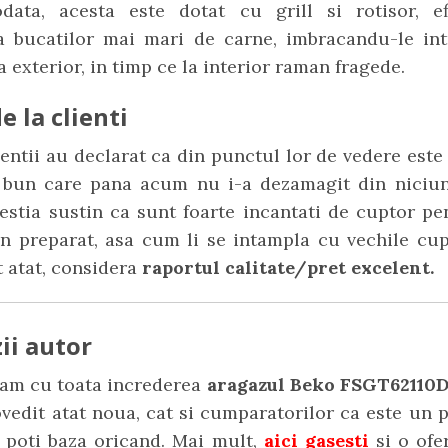
odata, acesta este dotat cu grill si rotisor, ef
a bucatilor mai mari de carne, imbracandu-le int
a exterior, in timp ce la interior raman fragede.
e la clienti
lientii au declarat ca din punctul lor de vedere est
i bun care pana acum nu i-a dezamagit din niciu
estia sustin ca sunt foarte incantati de cuptor p
un preparat, asa cum li se intampla cu vechile cup
 atat, considera
raportul calitate/pret excelent.
ii autor
m cu toata increderea
aragazul Beko FSGT6211
vedit atat noua, cat si cumparatorilor ca este un
 poti baza oricand. Mai mult,
aici gasesti
si o ofe