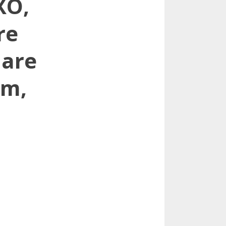
XO,
re
lare
cm,