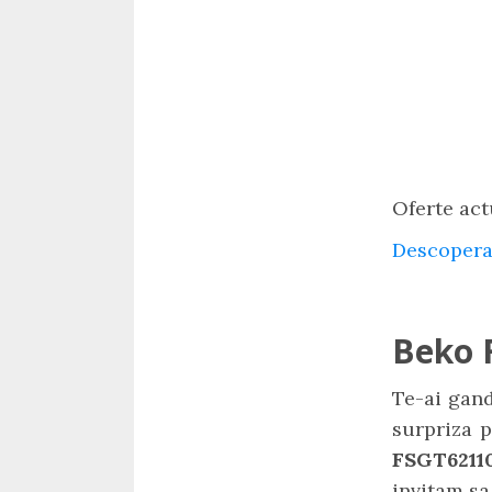
Oferte act
Descopera
Beko 
Te-ai gand
surpriza p
FSGT621
invitam sa