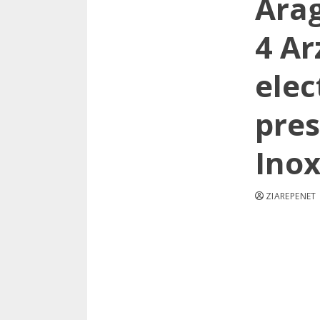
Ara
4 Ar
elec
pres
Ino
ZIAREPENET