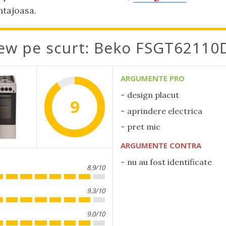
ntajoasa.
ew pe scurt: Beko FSGT6211
ARGUMENTE PRO
design placut
9
aprindere electrica
pret mic
ARGUMENTE CONTRA
nu au fost identificate
8.9/10
9.3/10
9.0/10