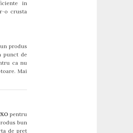
iciente in
r-o crusta
e un produs
n punct de
entru ca nu
toare. Mai
0DXO
pentru
 produs bun
rta de pret