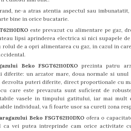
rand, ne-a atras atentia aspectul sau imbunatatit,
arte bine in orice bucatarie.
GT62110DXO
este prevazut cu alimentare pe gaz, d
teau lipsi aprinderea electrica si nici supapele de
 rolul de a opri alimentarea cu gaz, in cazul in care
accidental.
agazului Beko FSGT62110DXO
prezinta patru ar
i diferite: un arzator mare, doua normale si unul 
 dezvolta puteri diferite, direct proportionale cu m
 cu care este prevazuta sunt suficient de robust
abile vasele in timpului gatitului, iar mai mult 
abile individual, va fi foarte usor sa cureti zona res
 aragazului Beko FSGT62110DXO
ofera o capacita
fel ca vei putea intreprinde cam orice activitate c