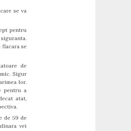
 care se va
rept pentru
 siguranta.
 flacara se
zatoare de
mic. Sigur
arimea lor.
e pentru a
decat atat,
pectiva.
te de 59 de
ulinara vei