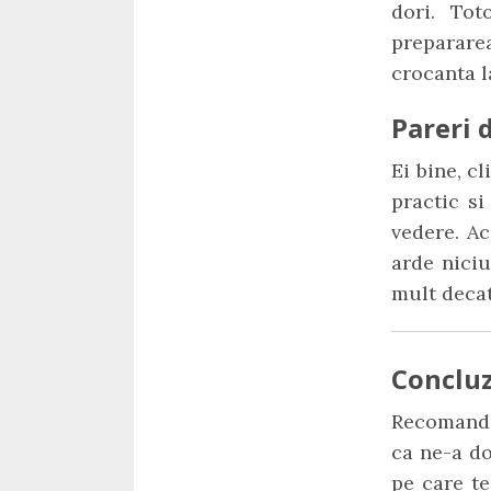
dori. Tot
preparare
crocanta l
Pareri d
Ei bine, c
practic s
vedere. Ac
arde nici
mult decat
Concluz
Recomanda
ca ne-a do
pe care te