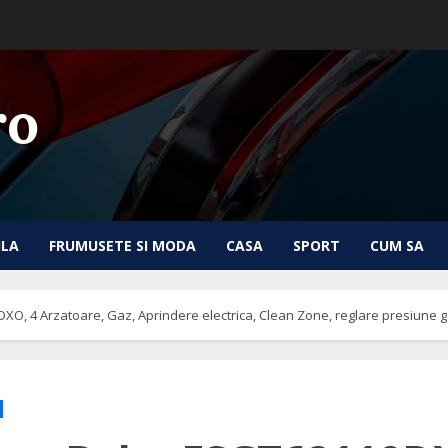
ro
ILA
FRUMUSETE SI MODA
CASA
SPORT
CUM SA
, 4 Arzatoare, Gaz, Aprindere electrica, Clean Zone, reglare presiune ga