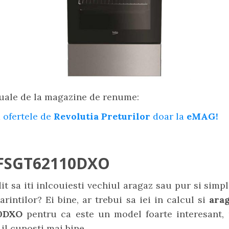
uale de la magazine de renume:
 ofertele de
Revolutia Preturilor
doar la
eMAG!
FSGT62110DXO
it sa iti inlcouiesti vechiul aragaz sau pur si simpl
arintilor? Ei bine, ar trebui sa iei in calcul si
ara
10DXO
pentru ca este un model foarte interesant, 
 il cunosti mai bine.