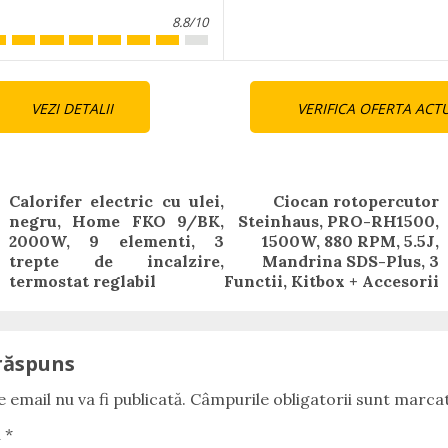
8.8/10
nue
VEZI DETALII
VERIFICA OFERTA ACT
ng
Calorifer electric cu ulei,
Ciocan rotopercutor
negru, Home FKO 9/BK,
Steinhaus, PRO-RH1500,
Previous
Next
2000W, 9 elementi, 3
1500W, 880 RPM, 5.5J,
post:
post:
trepte de incalzire,
Mandrina SDS-Plus, 3
termostat reglabil
Functii, Kitbox + Accesorii
răspuns
 email nu va fi publicată.
Câmpurile obligatorii sunt marca
u
*