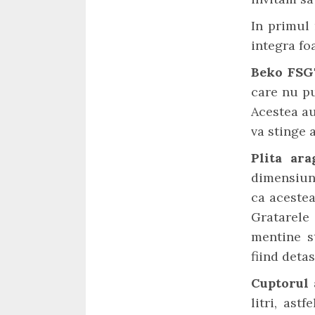
In primul 
integra fo
Beko FS
care nu pu
Acestea au
va stinge 
Plita ar
dimensiun
ca acestea
Gratarele
mentine st
fiind detas
Cuptorul
litri, ast