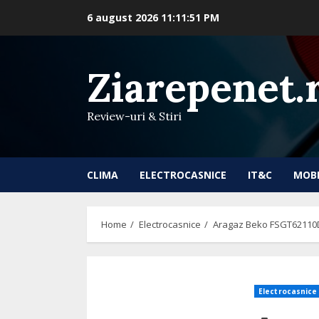
Skip
6 august 2026
11:11:52 PM
to
content
Ziarepenet.
Review-uri & Stiri
CLIMA
ELECTROCASNICE
IT&C
MOB
Home
Electrocasnice
Aragaz Beko FSGT62110DXO
Electrocasnice