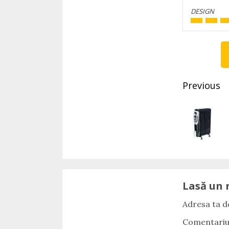
DESIGN
Conti
Readi
Previous
Lasă un 
Adresa ta de
Comentari