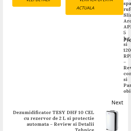
Reading
spa
ACTUALA
ruf
Sl
Arc
AP
5
kg
Pr
si
Pr
12
pos
RP
–
Re
co
si
Par
obi
Next
Dezumidificator TESY DHF 10 CEL
cu rezervor de 2 L si protectie
Next
automata – Review si Detalii
post:
Tehnice