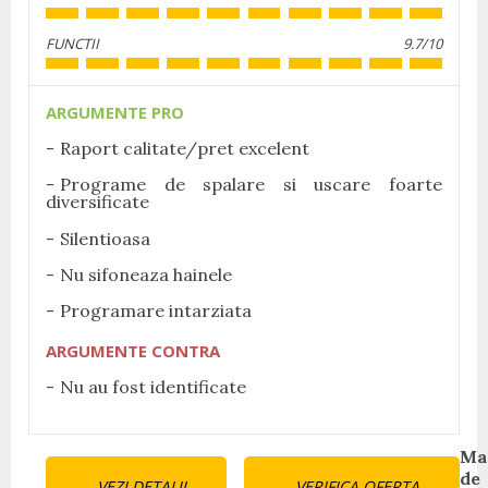
FUNCTII
9.7/10
ARGUMENTE PRO
Raport calitate/pret excelent
Programe de spalare si uscare foarte
diversificate
Silentioasa
Nu sifoneaza hainele
Programare intarziata
ARGUMENTE CONTRA
Nu au fost identificate
Continue
Ma
de
VEZI DETALII
VERIFICA OFERTA