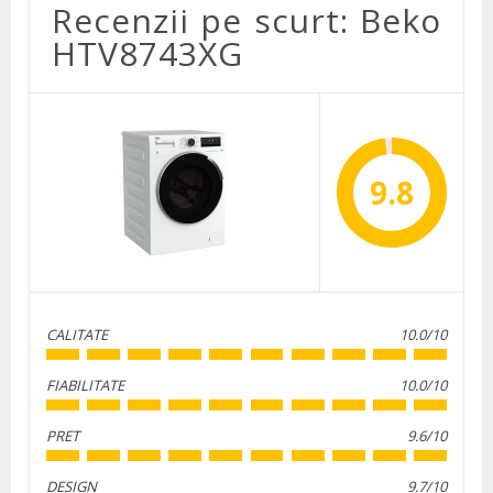
Recenzii pe scurt: Beko
HTV8743XG
9.8
CALITATE
10.0/10
FIABILITATE
10.0/10
PRET
9.6/10
DESIGN
9.7/10