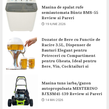
Masina de spalat rufe
semiautomata Büntz BMS-55
Review si Pareri
19 IUNIE 2026
Dozator de Bere cu Functie de
Racire 3.5L, Dispenser de
Bauturi Elegant pentru
Petreceri cu Compartiment
pentru Gheata, Ideal pentru
Bere, Vin, Cocktailuri si
Bauturi Racoritoare Review si
Pareri
Masina tuns iarba/gazon
8 IUNIE 2026
autopropulsata MESTERINO
BJXSM41-139 Review si Pareri
14 MAI 2026