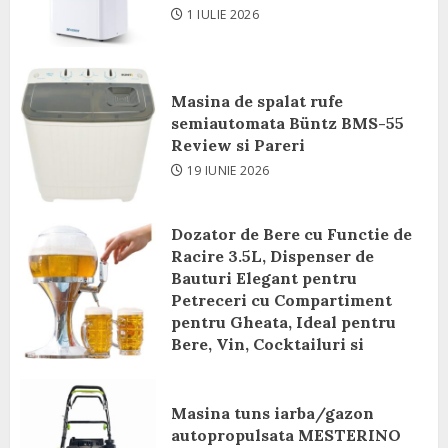
1 IULIE 2026
Masina de spalat rufe
semiautomata Büntz BMS-55
Review si Pareri
19 IUNIE 2026
Dozator de Bere cu Functie de
Racire 3.5L, Dispenser de
Bauturi Elegant pentru
Petreceri cu Compartiment
pentru Gheata, Ideal pentru
Bere, Vin, Cocktailuri si
Bauturi Racoritoare Review si
Pareri
Masina tuns iarba/gazon
8 IUNIE 2026
autopropulsata MESTERINO