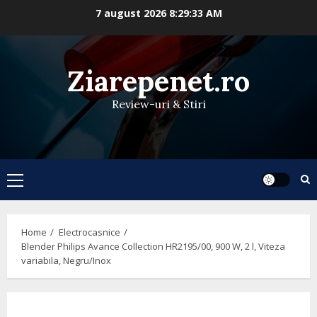
Skip
7 august 2026
8:29:34 AM
to
content
Ziarepenet.ro
Review-uri & Stiri
Primary
Menu
Home
Electrocasnice
Blender Philips Avance Collection HR2195/00, 900 W, 2 l, Viteza
variabila, Negru/Inox