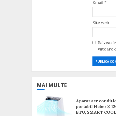
Email
*
Site web
Salvează-
viitoare
MAI MULTE
Aparat aer conditi
portabil Heber® 1
BTU, SMART COO