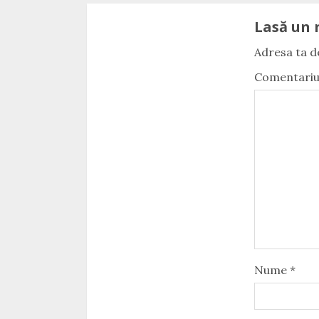
Lasă un 
Adresa ta de
Comentari
Nume
*