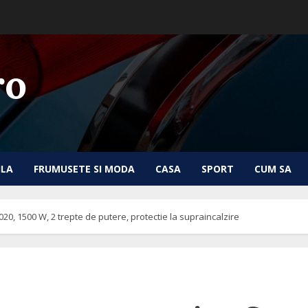
ro
ILA
FRUMUSETE SI MODA
CASA
SPORT
CUM SA
, 1500 W, 2 trepte de putere, protectie la supraincalzire