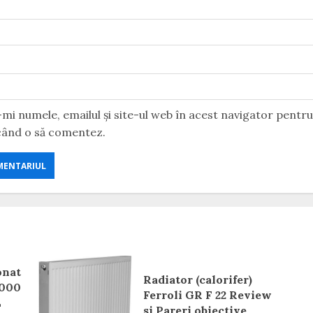
mi numele, emailul și site-ul web în acest navigator pentr
 când o să comentez.
onat
Radiator (calorifer)
2000
Ferroli GR F 22 Review
L
si Pareri obiective