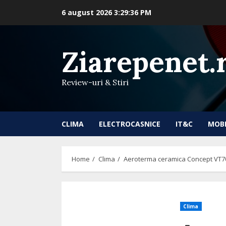
Skip
6 august 2026
3:29:37 PM
to
content
Ziarepenet.
Review-uri & Stiri
CLIMA
ELECTROCASNICE
IT&C
MOB
Home
Clima
Aeroterma ceramica Concept VT7020
Clima