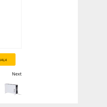
UALA
Next