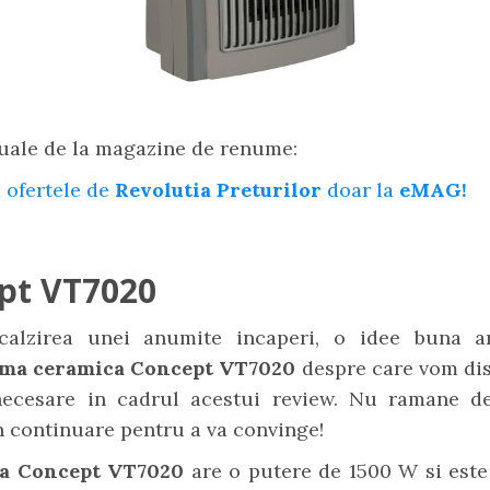
uale de la magazine de renume:
 ofertele de
Revolutia Preturilor
doar la
eMAG!
pt VT7020
calzirea unei anumite incaperi, o idee buna a
rma ceramica Concept VT7020
despre care vom di
 necesare in cadrul acestui review. Nu ramane d
n continuare pentru a va convinge!
a Concept VT7020
are o putere de 1500 W si este