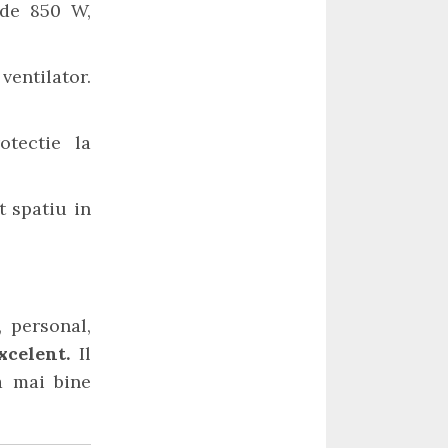
 de 850 W,
ventilator.
otectie la
t spatiu in
, personal,
excelent.
Il
a mai bine