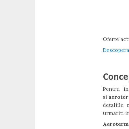
Oferte act
Descopera
Conce
Pentru in
si
aerote
detaliile
urmariti i
Aeroterm