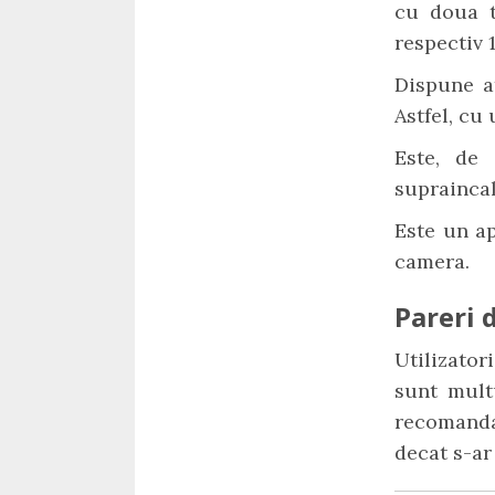
cu doua t
respectiv 
Dispune at
Astfel, cu
Este, de 
supraincal
Este un ap
camera.
Pareri d
Utilizator
sunt mult
recomanda
decat s-ar 