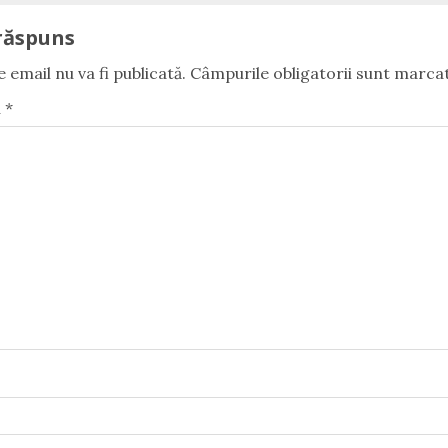
răspuns
 email nu va fi publicată.
Câmpurile obligatorii sunt marca
u
*