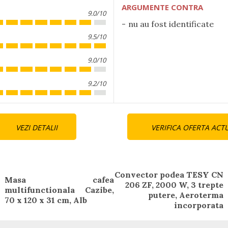
ARGUMENTE CONTRA
9.0/10
nu au fost identificate
9.5/10
9.0/10
9.2/10
nue
VEZI DETALII
VERIFICA OFERTA ACT
ng
Convector podea TESY CN
Masa cafea
206 ZF, 2000 W, 3 trepte
Previous
Next
multifunctionala Cazibe,
putere, Aeroterma
post:
post:
70 x 120 x 31 cm, Alb
incorporata