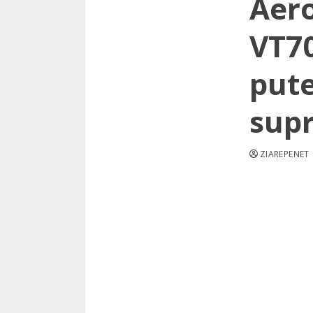
Aer
VT70
pute
supr
ZIAREPENET