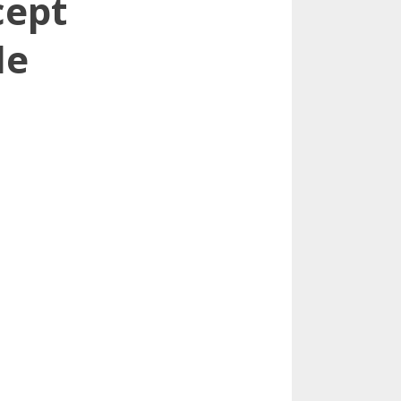
cept
de