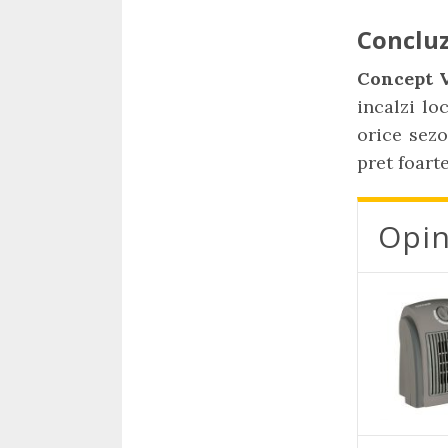
Concluz
Concept 
incalzi lo
orice sezo
pret foart
Opin