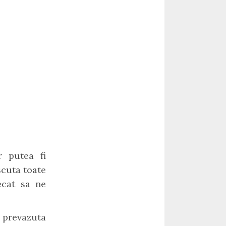
r putea fi
scuta toate
ecat sa ne
 prevazuta