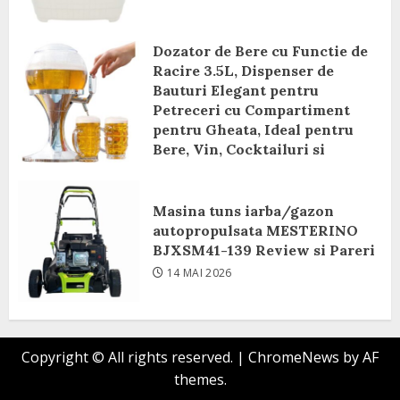
Dozator de Bere cu Functie de
Racire 3.5L, Dispenser de
Bauturi Elegant pentru
Petreceri cu Compartiment
pentru Gheata, Ideal pentru
Bere, Vin, Cocktailuri si
Bauturi Racoritoare Review si
Pareri
Masina tuns iarba/gazon
8 IUNIE 2026
autopropulsata MESTERINO
BJXSM41-139 Review si Pareri
14 MAI 2026
Copyright © All rights reserved.
|
ChromeNews
by AF
themes.