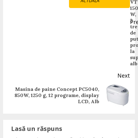
ACTUALA
VT
15
W,
2
Pr
tre
Pr
de
pos
put
pro
la
sup
alb
Next
Masina de paine Concept PC5040,
Next
850W, 1250 g, 12 programe, display
post:
LCD, Alb
Lasă un răspuns