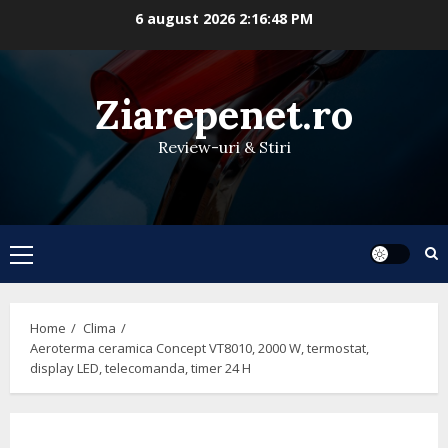
Skip
6 august 2026
2:16:49 PM
to
content
Ziarepenet.ro
Review-uri & Stiri
Primary
Menu
Home
Clima
Aeroterma ceramica Concept VT8010, 2000 W, termostat,
display LED, telecomanda, timer 24 H