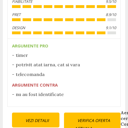
FIABILITATE
9.5/10
PRET
8.9/10
DESIGN
9.1/10
ARGUMENTE PRO
timer
potrivit atat iarna, cat si vara
telecomanda
ARGUMENTE CONTRA
nu au fost identificate
Continue
Ae
ce
VEZI DETALII
VERIFICA OFERTA
Reading
Co