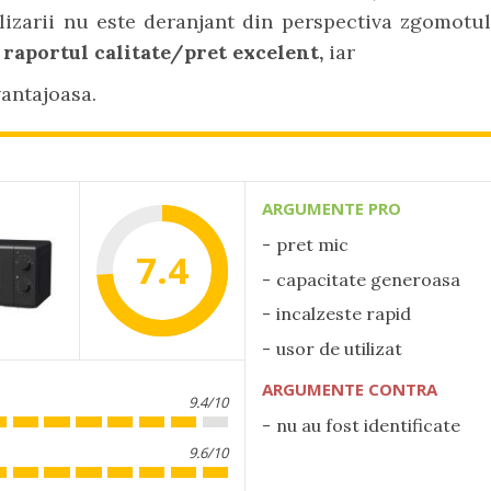
lizarii nu este deranjant din perspectiva zgomotu
a
raportul calitate/pret excelent,
iar
vantajoasa.
ARGUMENTE PRO
pret mic
7.4
capacitate generoasa
incalzeste rapid
usor de utilizat
ARGUMENTE CONTRA
9.4/10
nu au fost identificate
9.6/10