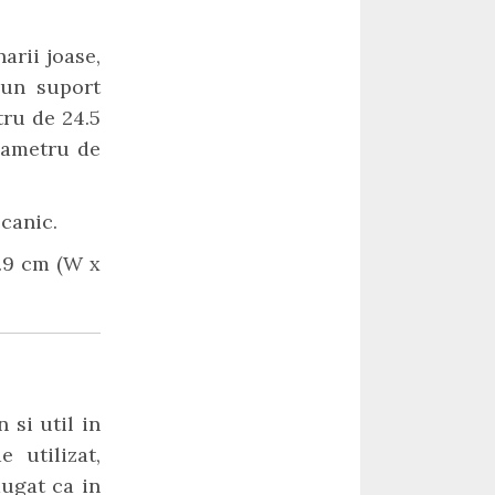
arii joase,
 un suport
tru de 24.5
diametru de
canic.
5.9 cm (W x
 si util in
 utilizat,
augat ca in