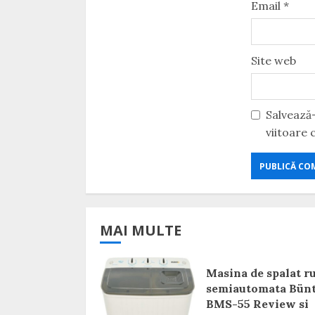
Email
*
Site web
Salvează-
viitoare
MAI MULTE
Masina de spalat r
semiautomata Bün
BMS-55 Review si