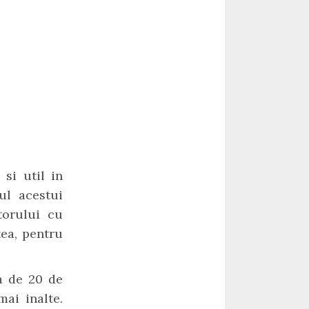
si util in
ul acestui
torului cu
tea, pentru
a de 20 de
mai inalte.