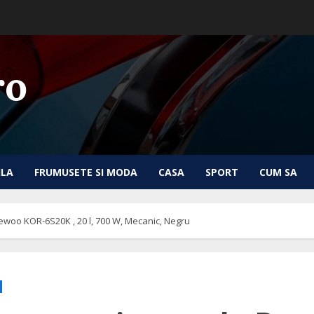
ro
ILA
FRUMUSETE SI MODA
CASA
SPORT
CUM SA
woo KOR-6S20K , 20 l, 700 W, Mecanic, Negru