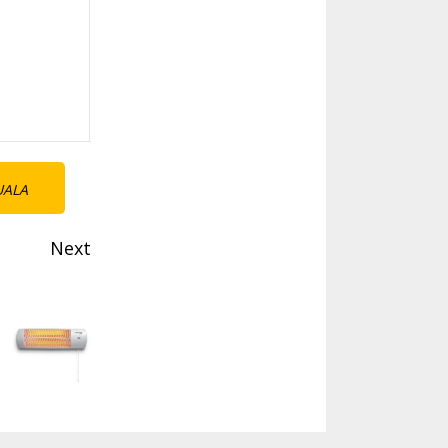
UALA
Next