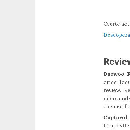
Oferte act
Descopera
Revie
Daewoo 
orice loc
review. R
microunde 
ca si eu fo
Cuptorul
litri, ast