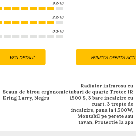
9.3/10
8.8/10
0.0/10
nue
VEZI DETALII
VERIFICA OFERTA ACT
ng
Radiator infrarosu cu
Scaun de birou ergonomic
tuburi de quartz Trotec IR
Previous
Kring Larry, Negru
1500 S, 3 bare incalzire cu
post:
Next
cuart, 3 trepte de
post:
incalzire, pana la 1.500W,
Montabil pe perete sau
tavan, Protectie la apa