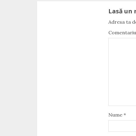
Lasă un 
Adresa ta de
Comentari
Nume
*