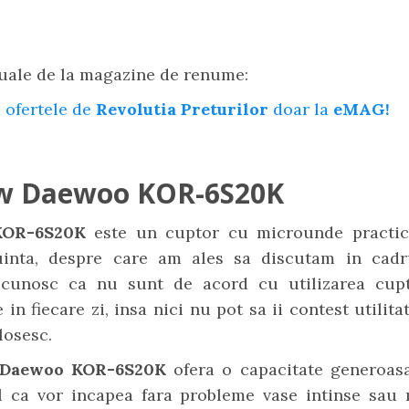
uale de la magazine de renume:
 ofertele de
Revolutia Preturilor
doar la
eMAG!
w Daewoo KOR-6S20K
KOR-6S20K
este un cuptor cu microunde practic 
uinta, despre care am ales sa discutam in cadr
ecunosc ca nu sunt de acord cu utilizarea cup
in fiecare zi, insa nici nu pot sa ii contest utilita
losesc.
 Daewoo KOR-6S20K
ofera o capacitate generoas
fel ca vor incapea fara probleme vase intinse sau 