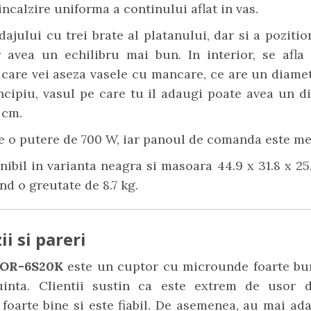
incalzire uniforma a continului aflat in vas.
dajului cu trei brate al platanului, dar si a pozition
r avea un echilibru mai bun. In interior, se afla
care vei aseza vasele cu mancare, ce are un diame
ncipiu, vasul pe care tu il adaugi poate avea un 
 cm.
 o putere de 700 W, iar panoul de comanda este me
nibil in varianta neagra si masoara 44.9 x 31.8 x 2
and o greutate de 8.7 kg.
i si pareri
KOR-6S20K
este un cuptor cu microunde foarte bun
uinta. Clientii sustin ca este extrem de usor de
 foarte bine si este fiabil. De asemenea, au mai ad