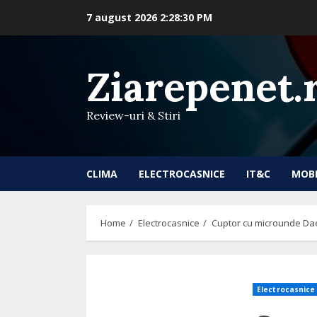
Skip
7 august 2026
2:28:31 PM
to
content
Ziarepenet.
Review-uri & Stiri
CLIMA
ELECTROCASNICE
IT&C
MOB
Home
Electrocasnice
Cuptor cu microunde Dae
Electrocasnice