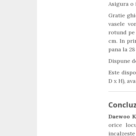
Asigura o 
Gratie ghi
vasele vo
rotund pe 
cm. In pri
pana la 28
Dispune de
Este dispo
D x H), av
Concluzi
Daewoo 
orice loc
incalzeste