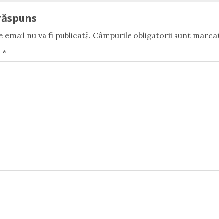
răspuns
 email nu va fi publicată.
Câmpurile obligatorii sunt marca
u
*