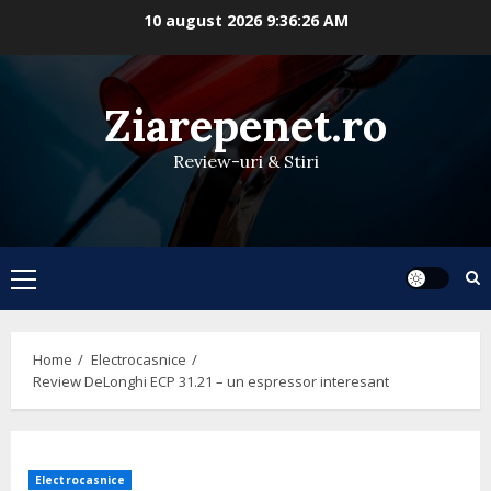
Skip
10 august 2026
9:36:27 AM
to
content
Ziarepenet.ro
Review-uri & Stiri
Primary
Menu
Home
Electrocasnice
Review DeLonghi ECP 31.21 – un espressor interesant
Electrocasnice