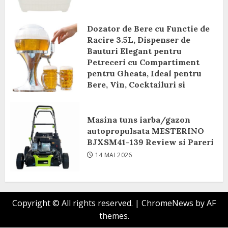
Dozator de Bere cu Functie de
Racire 3.5L, Dispenser de
Bauturi Elegant pentru
Petreceri cu Compartiment
pentru Gheata, Ideal pentru
Bere, Vin, Cocktailuri si
Bauturi Racoritoare Review si
Pareri
Masina tuns iarba/gazon
8 IUNIE 2026
autopropulsata MESTERINO
BJXSM41-139 Review si Pareri
14 MAI 2026
Copyright © All rights reserved.
|
ChromeNews
by AF
themes.