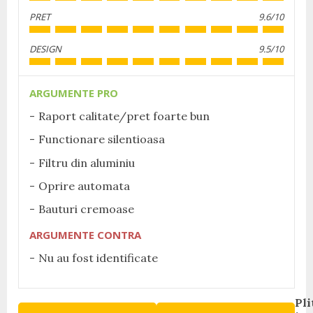
PRET
9.6/10
DESIGN
9.5/10
ARGUMENTE PRO
Raport calitate/pret foarte bun
Functionare silentioasa
Filtru din aluminiu
Oprire automata
Bauturi cremoase
ARGUMENTE CONTRA
Nu au fost identificate
Continue
Pli