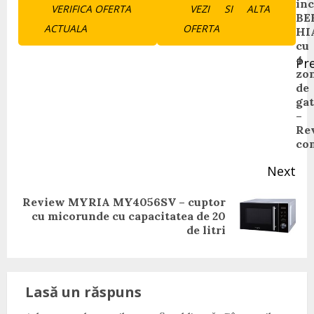
inc
VERIFICA OFERTA
VEZI SI ALTA
Reading
BE
ACTUALA
OFERTA
HI
cu
4
Pr
zo
Pr
de
pos
gat
–
Re
co
Next
Review MYRIA MY4056SV – cuptor
Next
cu micorunde cu capacitatea de 20
post:
de litri
Lasă un răspuns