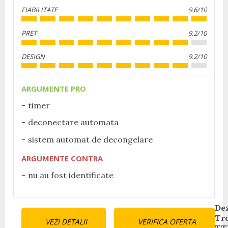
FIABILITATE
9.6/10
PRET
9.2/10
DESIGN
9.2/10
ARGUMENTE PRO
timer
deconectare automata
sistem automat de decongelare
ARGUMENTE CONTRA
nu au fost identificate
Continue
De
Tr
VEZI DETALII
VERIFICA OFERTA