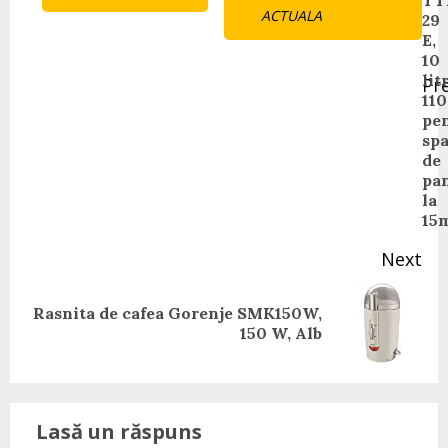
Reading
TT
ACTUALA
29
E,
10
lit
Pr
11
Pr
pe
pos
spa
de
pa
la
15
Next
Rasnita de cafea Gorenje SMK150W,
Next
150 W, Alb
post:
Lasă un răspuns