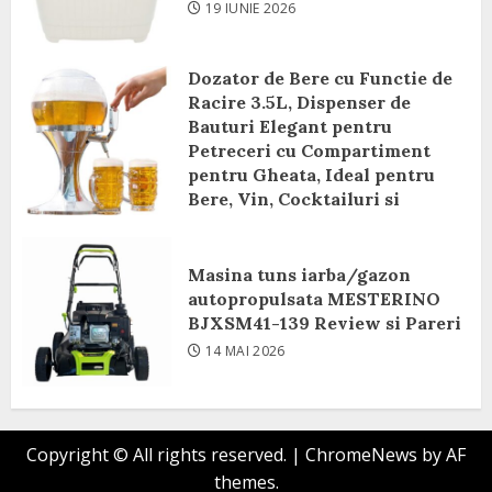
19 IUNIE 2026
Dozator de Bere cu Functie de
Racire 3.5L, Dispenser de
Bauturi Elegant pentru
Petreceri cu Compartiment
pentru Gheata, Ideal pentru
Bere, Vin, Cocktailuri si
Bauturi Racoritoare Review si
Pareri
Masina tuns iarba/gazon
8 IUNIE 2026
autopropulsata MESTERINO
BJXSM41-139 Review si Pareri
14 MAI 2026
Copyright © All rights reserved.
|
ChromeNews
by AF
themes.