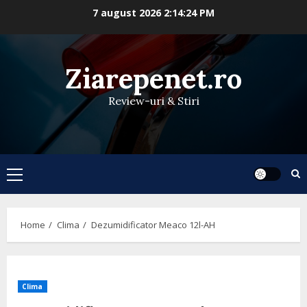
Skip
7 august 2026
2:14:25 PM
to
content
Ziarepenet.ro
Review-uri & Stiri
Primary
Menu
Home
Clima
Dezumidificator Meaco 12l-AH
Clima