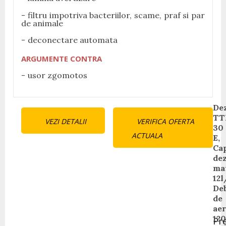
filtru impotriva bacteriilor, scame, praf si par
de animale
deconectare automata
ARGUMENTE CONTRA
usor zgomotos
Continue
De
TT
VEZI DETALII
VERIFICA OFERTA
Reading
30
ACTUALA
E,
Cap
dez
ma
12l
Deb
de
aer
12
Pr