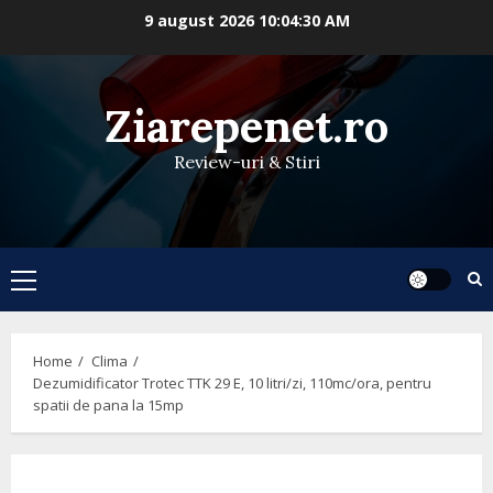
Skip
9 august 2026
10:04:31 AM
to
content
Ziarepenet.ro
Review-uri & Stiri
Primary
Menu
Home
Clima
Dezumidificator Trotec TTK 29 E, 10 litri/zi, 110mc/ora, pentru
spatii de pana la 15mp