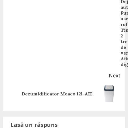
Dej
Pr
au
pos
Fu
us
ruf
Ti
2
tre
de
ven
Afi
dig
Next
Next
Dezumidificator Meaco 12l-AH
post:
Lasă un răspuns