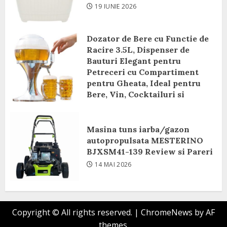
19 IUNIE 2026
Dozator de Bere cu Functie de
Racire 3.5L, Dispenser de
Bauturi Elegant pentru
Petreceri cu Compartiment
pentru Gheata, Ideal pentru
Bere, Vin, Cocktailuri si
Bauturi Racoritoare Review si
Pareri
Masina tuns iarba/gazon
8 IUNIE 2026
autopropulsata MESTERINO
BJXSM41-139 Review si Pareri
14 MAI 2026
Copyright © All rights reserved.
|
ChromeNews
by AF
themes.