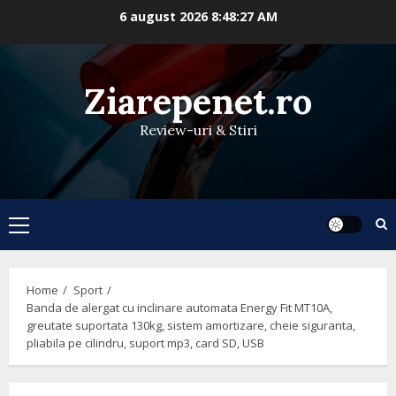
Skip
6 august 2026
8:48:28 AM
to
content
Ziarepenet.ro
Review-uri & Stiri
Primary
Menu
Home
Sport
Banda de alergat cu inclinare automata Energy Fit MT10A,
greutate suportata 130kg, sistem amortizare, cheie siguranta,
pliabila pe cilindru, suport mp3, card SD, USB