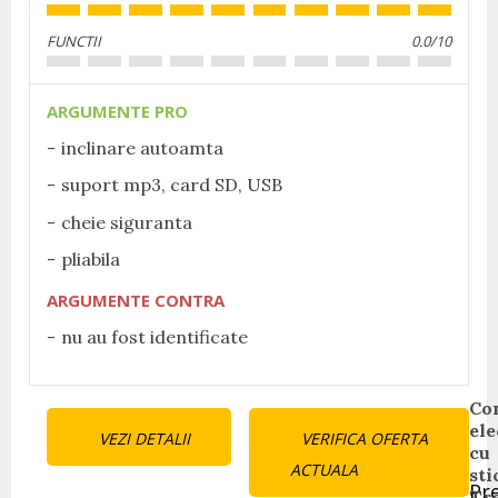
FUNCTII
0.0/10
ARGUMENTE PRO
inclinare autoamta
suport mp3, card SD, USB
cheie siguranta
pliabila
ARGUMENTE CONTRA
nu au fost identificate
Continue
Co
ele
VEZI DETALII
VERIFICA OFERTA
Reading
cu
ACTUALA
sti
Pr
Tr