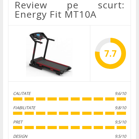
Review pe scurt:
Energy Fit MT10A
7.7
CALITATE
9.6/10
FIABILITATE
9.8/10
PRET
9.5/10
DESIGN
9.5/10