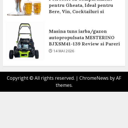
pentru Gheata, Ideal pentru
Bere, Vin, Cocktailuri si
Bauturi Racoritoare Review si
Pareri
Masina tuns iarba/gazon
8 IUNIE 2026
autopropulsata MESTERINO
BJXSM41-139 Review si Pareri
14 MAI 2026
Copyright © All rights reserved.
|
ChromeNews
by AF
themes.