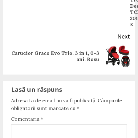
Pr
De
pos
TC
20
E
Next
Carucior Graco Evo Trio, 3 in 1, 0-3
Next
ani, Rosu
post:
Lasă un răspuns
Adresa ta de email nu va fi publicată.
Câmpurile
obligatorii sunt marcate cu
*
Comentariu
*