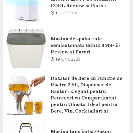
COOL Review si Pareri
1 IULIE 2026
Masina de spalat rufe
semiautomata Büntz BMS-55
Review si Pareri
19 IUNIE 2026
Dozator de Bere cu Functie de
Racire 3.5L, Dispenser de
Bauturi Elegant pentru
Petreceri cu Compartiment
pentru Gheata, Ideal pentru
Bere, Vin, Cocktailuri si
Bauturi Racoritoare Review si
Pareri
Masina tuns iarba/gazon
8 IUNIE 2026