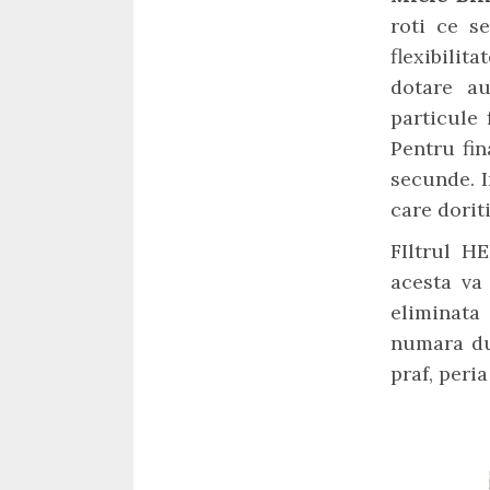
roti ce s
flexibilit
dotare au
particule
Pentru fin
secunde. I
care doriti
FIltrul H
acesta va 
eliminata 
numara duz
praf, peri