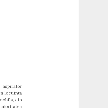
 aspirator
in locuinta
mobila, din
ajoritatea