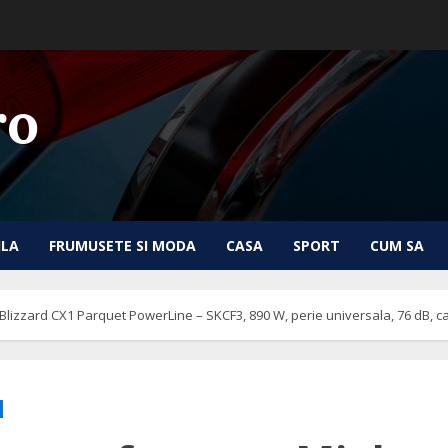
ro
ILA
FRUMUSETE SI MODA
CASA
SPORT
CUM SA
 Blizzard CX1 Parquet PowerLine – SKCF3, 890 W, perie universala, 76 dB, c