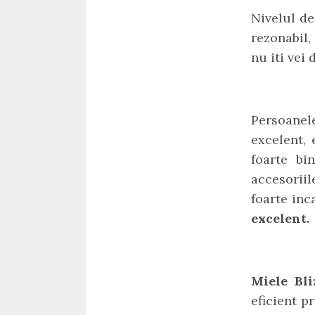
Nivelul de
rezonabil,
nu iti vei 
Persoanele
excelent, 
foarte bi
accesoriil
foarte inc
excelent.
Miele Bl
eficient p