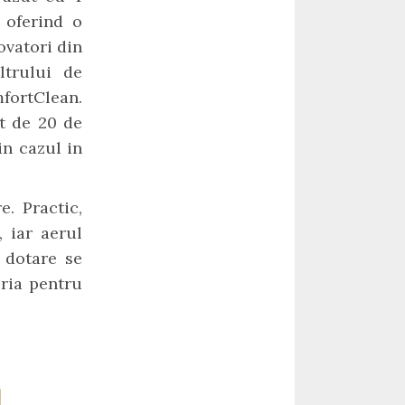
 oferind o
ovatori din
ltrului de
fortClean.
et de 20 de
in cazul in
. Practic,
, iar aerul
n dotare se
eria pentru