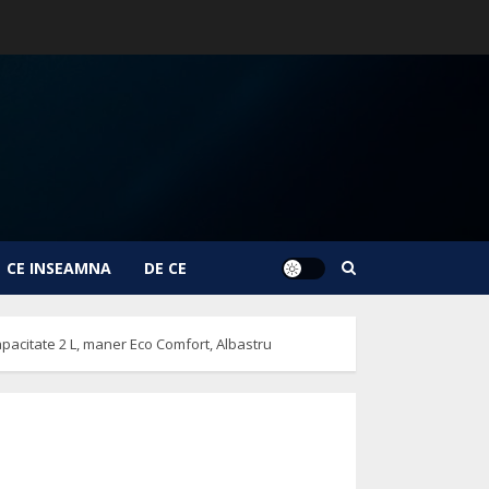
CE INSEAMNA
DE CE
apacitate 2 L, maner Eco Comfort, Albastru