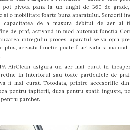
e pot pivota pana la un unghi de 360 de grade,
ate si o mobilitate foarte buna aparatului. Senzorii in
 capacitatea de a masura debitul de aer al fi
 fine de praf, activand in mod automat functia Com
alizarea intregului proces, aparatul se va opri pr
n plus, aceasta functie poate fi activata si manual 
.
EPA AirClean asigura un aer mai curat in incapere
retine in interiorul sau toate particulele de praf
va fi mai curat. Totodata, printre accesoriile di
a pentru tapiterii, duza pentru spatii inguste, p
a pentru parchet.