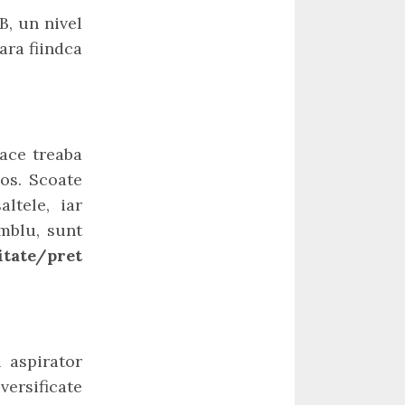
B, un nivel
ara fiindca
face treaba
ios. Scoate
ltele, iar
amblu, sunt
itate/pret
 aspirator
versificate