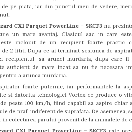
 de pe piata, iar din punctul meu de vedere, meri
nut.
zzard CX1 Parquet PowerLine – SKCF3
nu prezint
tuie un mare avantaj. Clasicul sac in care este
este inclouit de un recipient foarte practic 
 de 2 litri. Dupa ce ai terminat sesiunea de aspirat
zi recipientul, sa arunci murdaria, dupa care il 
ste suficient de mare incat sa nu fie necesara in
i pentru a arunca murdaria.
spirator foarte puternic, iar performantele la asp
te si datorita tehnologiei Vortex ce produce o vi
 de peste 100 km/h, fiind capabil sa aspire chiar 
cule de praf, indiferent de suprafata. De asemenea, 
i in colectarea parului provenit de la animalele de
izzard CX1 Parquet PowerLine – SKCF3
este pre