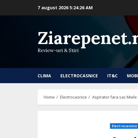
Skip
7 august 2026
5:24:27 AM
to
content
Ziarepenet.
Review-uri & Stiri
CLIMA
ELECTROCASNICE
IT&C
MOB
Home
Electrocasnice
Aspirator fara sac Miele
Electrocasnice