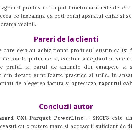
 zgomot produs in timpul functionarii este de 76 d
 ceea ce inseamna ca poti porni aparatul chiar si se
deranja vecinii.
Pareri de la clienti
 care deja au achizitionat produsul sustin ca isi 
este foarte puternic si, contrar asteptarilor, silent
ne praful si parul de animale din canapele si sa
e din dotare sunt foarte practice si utile. In ans
antati de alegerea facuta si apreciaza
raportul cal
Concluzii autor
izzard CX1 Parquet PowerLine – SKCF3
este un
revazut cu o putere mare si accesorii suficient de di