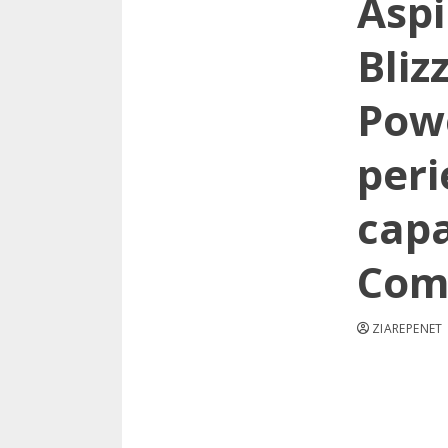
Aspi
Bliz
Powe
peri
capa
Comf
ZIAREPENET