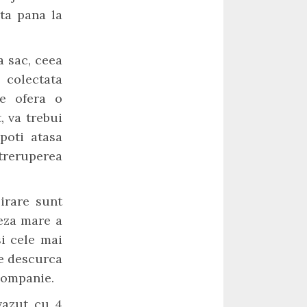
ta pana la
a sac, ceea
 colectata
ce ofera o
, va trebui
poti atasa
treruperea
irare sunt
teza mare a
si cele mai
se descurca
 companie.
vazut cu 4