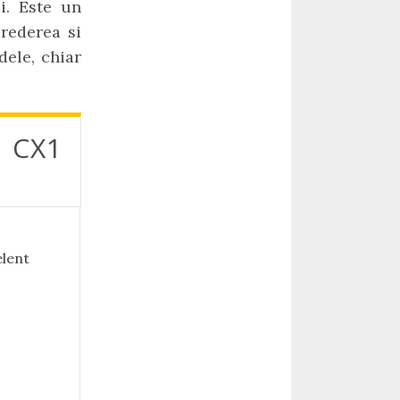
i. Este un
rederea si
ele, chiar
d CX1
elent