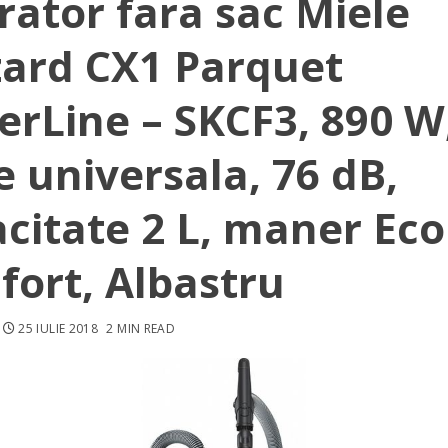
rator fara sac Miele
zard CX1 Parquet
rLine – SKCF3, 890 W
e universala, 76 dB,
citate 2 L, maner Eco
ort, Albastru
25 IULIE 2018
2 MIN READ