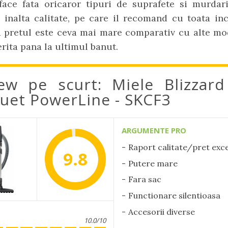
face fata oricaror tipuri de suprafete si murdari
 inalta calitate, pe care il recomand cu toata inc
a pretul este ceva mai mare comparativ cu alte mod
rita pana la ultimul banut.
ew pe scurt: Miele Blizzar
uet PowerLine - SKCF3
ARGUMENTE PRO
Raport calitate/pret exc
9.8
Putere mare
Fara sac
Functionare silentioasa
Accesorii diverse
10.0/10