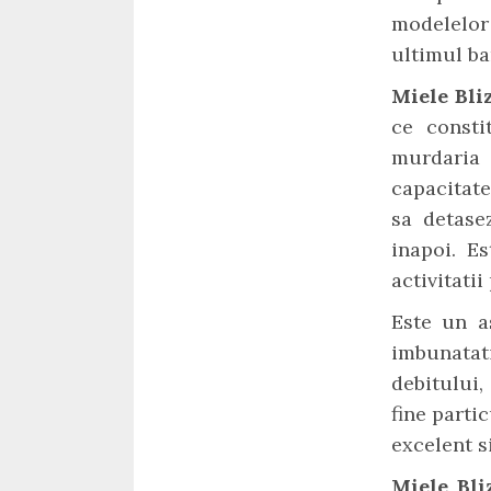
modelelor
ultimul ba
Miele Bli
ce consti
murdaria 
capacitate
sa detase
inapoi. E
activitati
Este un a
imbunatati
debitului,
fine parti
excelent s
Miele Bl