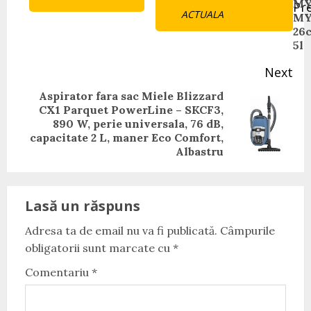
Reading
MY
Pr
ACTUALA
MY
Pr
26
pos
5l
Next
Aspirator fara sac Miele Blizzard
CX1 Parquet PowerLine – SKCF3,
Next
890 W, perie universala, 76 dB,
post:
capacitate 2 L, maner Eco Comfort,
Albastru
Lasă un răspuns
Adresa ta de email nu va fi publicată.
Câmpurile
obligatorii sunt marcate cu
*
Comentariu
*