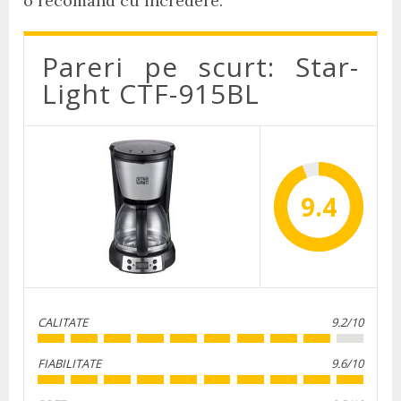
o recomand cu incredere.
Pareri pe scurt: Star-
Light CTF-915BL
9.4
CALITATE
9.2/10
FIABILITATE
9.6/10