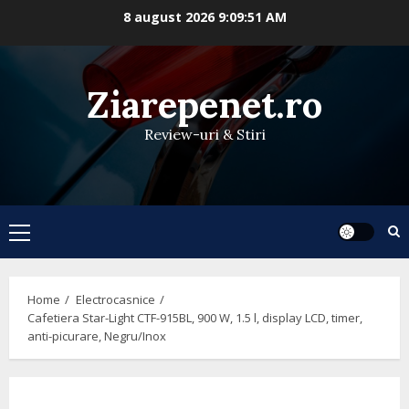
Skip
8 august 2026
9:09:51 AM
to
content
Ziarepenet.ro
Review-uri & Stiri
Primary
Menu
Home
Electrocasnice
Cafetiera Star-Light CTF-915BL, 900 W, 1.5 l, display LCD, timer,
anti-picurare, Negru/Inox