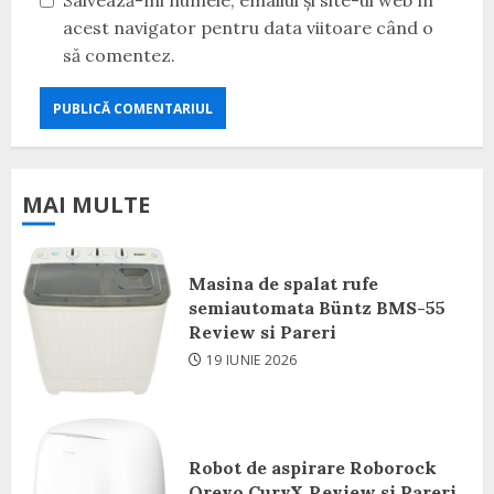
Salvează-mi numele, emailul și site-ul web în
acest navigator pentru data viitoare când o
să comentez.
MAI MULTE
Masina de spalat rufe
semiautomata Büntz BMS-55
Review si Pareri
19 IUNIE 2026
Robot de aspirare Roborock
Qrevo CurvX Review si Pareri