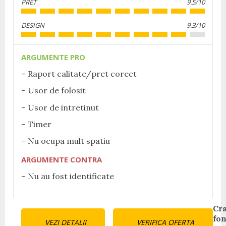
PRET
9.5/10
DESIGN
9.3/10
ARGUMENTE PRO
Raport calitate/pret corect
Usor de folosit
Usor de intretinut
Timer
Nu ocupa mult spatiu
ARGUMENTE CONTRA
Nu au fost identificate
Continue
Cra
fon
VEZI DETALII
VERIFICA OFERTA