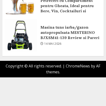
Petreceri cu Compartiment
pentru Gheata, Ideal pentru
Bere, Vin, Cocktailuri si
Bauturi Racoritoare Review si
Pareri
Masina tuns iarba/gazon
8 IUNIE 2026
autopropulsata MESTERINO
BJXSM41-139 Review si Pareri
14 MAI 2026
Copyright © All rights reserved.
|
ChromeNews
by AF
themes.