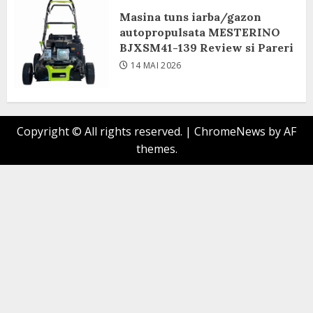
Masina tuns iarba/gazon
8 IUNIE 2026
autopropulsata MESTERINO
BJXSM41-139 Review si Pareri
14 MAI 2026
Copyright © All rights reserved.
|
ChromeNews
by AF
themes.