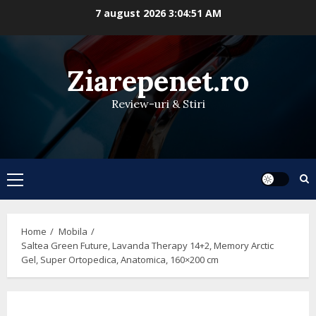
Skip
7 august 2026
3:04:52 AM
to
content
Ziarepenet.ro
Review-uri & Stiri
Primary
Menu
Home
Mobila
Saltea Green Future, Lavanda Therapy 14+2, Memory Arctic
Gel, Super Ortopedica, Anatomica, 160×200 cm