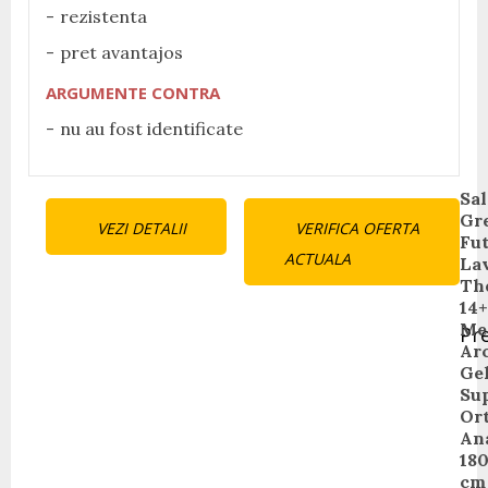
rezistenta
pret avantajos
ARGUMENTE CONTRA
nu au fost identificate
Continue
Sal
Gr
VEZI DETALII
VERIFICA OFERTA
Reading
Fut
ACTUALA
La
Th
14+
Me
Pr
Arc
Pr
Gel
pos
Su
Ort
An
18
cm