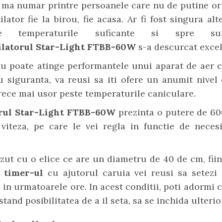
 ma numar printre persoanele care nu de putine ori
ilator fie la birou, fie acasa. Ar fi fost singura alt
 temperaturile suficante si spre surp
ilatorul Star-Light FTBB-60W
s-a descurcat excel
nu poate atinge performantele unui aparat de aer c
cu siguranta, va reusi sa iti ofere un anumit nivel
rece mai usor peste temperaturile caniculare.
orul Star-Light FTBB-60W
prezinta o putere de 60
 viteza, pe care le vei regla in functie de necesi
zut cu o elice ce are un diametru de 40 de cm, fii
i
timer-ul
cu ajutorul caruia vei reusi sa setezi 
 in urmatoarele ore. In acest conditii, poti adormi 
stand posibilitatea de a il seta, sa se inchida ulteri