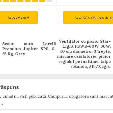
nue
VEZI DETALII
VERIFICA OFERTA ACT
ng
Ventilator cu picior Star-
Scaun auto Lorelli
Light FBWB-60W, 60W,
Previous
Premium Jupiter SPS, 0-
40 cm diametru, 3 trepte,
Next
post:
25 Kg, Grey
miscare oscilatorie, picior
post:
reglabil pe inaltime, talpa
rotunda, Alb/Negru
răspuns
 email nu va fi publicată.
Câmpurile obligatorii sunt marca
u
*