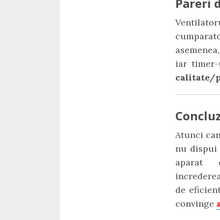
Pareri d
Ventilat
cumparato
asemenea,
iar timer
calitate/p
Concluz
Atunci can
nu dispui
aparat 
incredere
de eficien
convinge