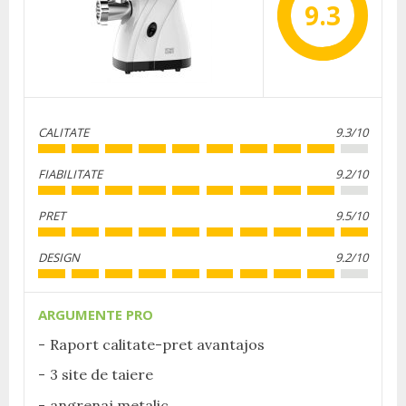
9.3
CALITATE
9.3/10
FIABILITATE
9.2/10
PRET
9.5/10
DESIGN
9.2/10
ARGUMENTE PRO
Raport calitate-pret avantajos
3 site de taiere
angrenaj metalic