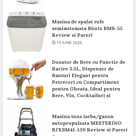
Masina de spalat rufe
semiautomata Büntz BMS-55
Review si Pareri
19 IUNIE 2026
Dozator de Bere cu Functie de
Racire 3.5L, Dispenser de
Bauturi Elegant pentru
Petreceri cu Compartiment
pentru Gheata, Ideal pentru
Bere, Vin, Cocktailuri si
Bauturi Racoritoare Review si
Pareri
Masina tuns iarba/gazon
8 IUNIE 2026
autopropulsata MESTERINO
BJXSM41-139 Review si Pareri