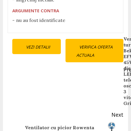
ARGUMENTE CONTRA
nu au fost identificate
Continue
Ven
tu
VEZI DETALII
VERIFICA OFERTA
Reading
Be
ACTUALA
EF
45
dis
Pr
LE
Pr
te
pos
osc
3
vit
Gr
Next
Ventilator cu picior Rowenta