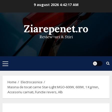
Skip
9 august 2026
4:42:17 AM
to
content
Ziarepenet.ro
Review-uri & Stiri
Primary
Menu
Home
Electrocasnice
Masina de tocat carne Star-Light MGO-600W, 600W, 1 Kg/min,
Accesoriu carnati, Functie revers, Alb