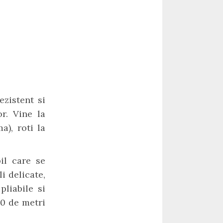
zistent si
or. Vine la
a), roti la
il care se
i delicate,
pliabile si
20 de metri