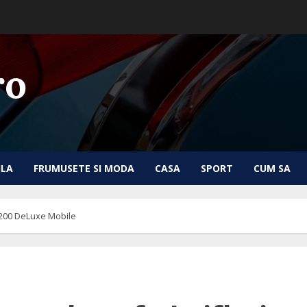
ro
ILA
FRUMUSETE SI MODA
CASA
SPORT
CUM SA
 200 DeLuxe Mobile