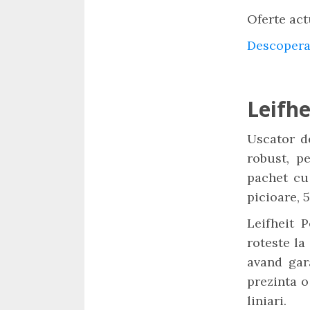
Oferte act
Descopera
Leifh
Uscator d
robust, pe
pachet cu 
picioare, 
Leifheit 
roteste la
avand gara
prezinta o
liniari.