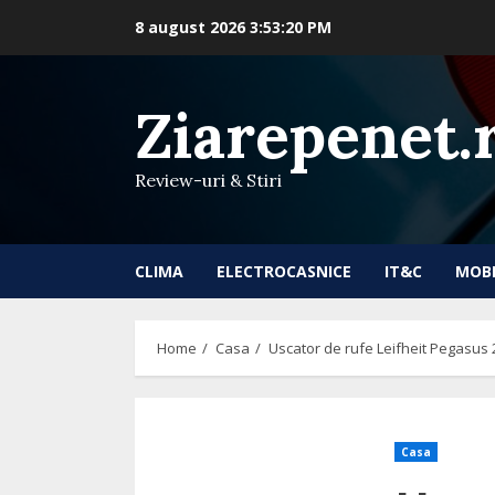
Skip
8 august 2026
3:53:21 PM
to
content
Ziarepenet.
Review-uri & Stiri
CLIMA
ELECTROCASNICE
IT&C
MOB
Home
Casa
Uscator de rufe Leifheit Pegasus
Casa