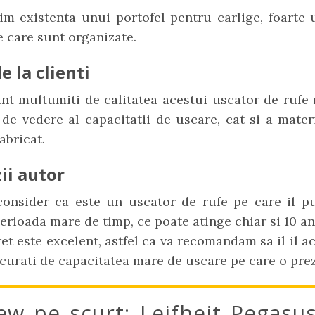
m existenta unui portofel pentru carlige, foarte 
 care sunt organizate.
e la clienti
unt multumiti de calitatea acestui uscator de rufe 
de vedere al capacitatii de uscare, cat si a mater
abricat.
ii autor
consider ca este un uscator de rufe pe care il put
erioada mare de timp, ce poate atinge chiar si 10 an
ret este excelent, astfel ca va recomandam sa il il ac
ucurati de capacitatea mare de uscare pe care o prez
ew pe scurt: Leifheit Pegasu