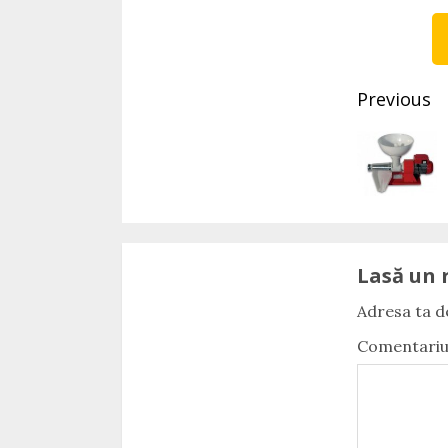
Conti
Readi
Previous
Lasă un 
Adresa ta de
Comentari