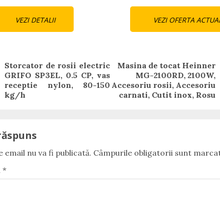
nue
VEZI DETALII
VEZI OFERTA ACTUA
ng
Storcator de rosii electric
Masina de tocat Heinner
GRIFO SP3EL, 0.5 CP, vas
MG-2100RD, 2100W,
Previous
Next
receptie nylon, 80-150
Accesoriu rosii, Accesoriu
post:
post:
kg/h
carnati, Cutit inox, Rosu
răspuns
 email nu va fi publicată.
Câmpurile obligatorii sunt marca
u
*