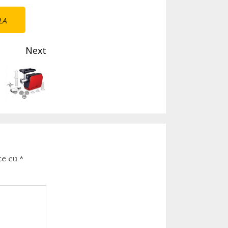
LA
Next
te cu
*