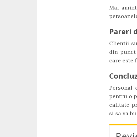
Mai aminti
persoanele
Pareri d
Clientii s
din punct 
care este f
Concluz
Personal 
pentru o p
calitate-p
si sa va b
Revi