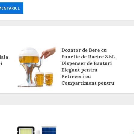
Dozator de Bere cu
Functie de Racire 3.5L,
dala
Dispenser de Bauturi
i
Elegant pentru
Petreceri cu
Compartiment pentru
Gheata, Ideal pentru
Bere, Vin, Cocktailuri
si Bauturi Racoritoare
Review si Pareri
8 IUNIE 2026