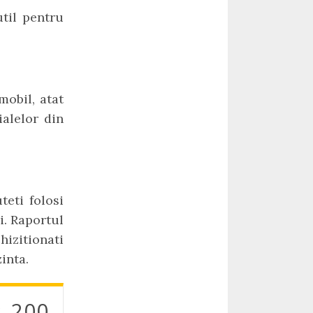
util pentru
mobil, atat
ialelor din
eti folosi
i. Raportul
hizitionati
inta.
s 200