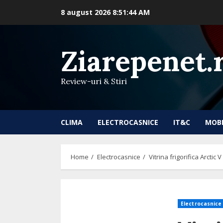
Skip
8 august 2026
8:51:45 AM
to
content
Ziarepenet.
Review-uri & Stiri
CLIMA
ELECTROCASNICE
IT&C
MOB
Home
Electrocasnice
Vitrina frigorifica Arctic V
Electrocasnice