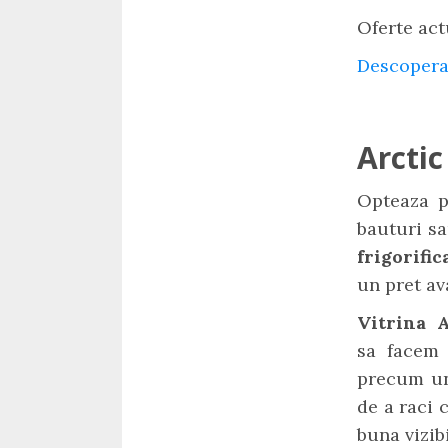
Oferte act
Descopera
Arctic
Opteaza pe
bauturi sa
frigorifi
un pret av
Vitrina A
sa facem 
precum un 
de a raci 
buna vizib