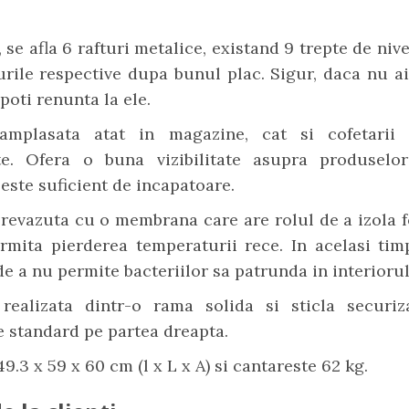
.
, se afla 6 rafturi metalice, existand 9 trepte de niv
urile respective dupa bunul plac. Sigur, daca nu a
poti renunta la ele.
amplasata atat in magazine, cat si cofetarii
te. Ofera o buna vizibilitate asupra produselor
i este suficient de incapatoare.
revazuta cu o membrana care are rolul de a izola f
rmita pierderea temperaturii rece. In acelasi tim
de a nu permite bacteriilor sa patrunda in interiorul
realizata dintr-o rama solida si sticla securiz
 standard pe partea dreapta.
9.3 x 59 x 60 cm (l x L x A) si cantareste 62 kg.