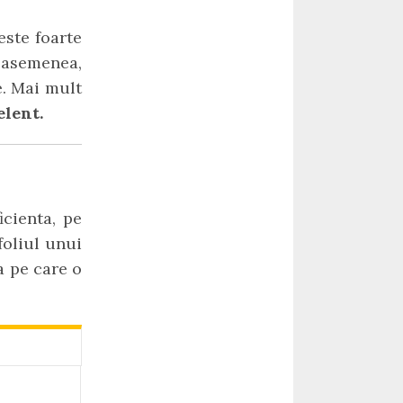
este foarte
 asemenea,
e. Mai mult
elent.
icienta, pe
oliul unui
a pe care o