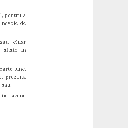
el, pentru a
i nevoie de
 sau chiar
 aflate in
oarte bine,
p, prezinta
 sau.
ata, avand