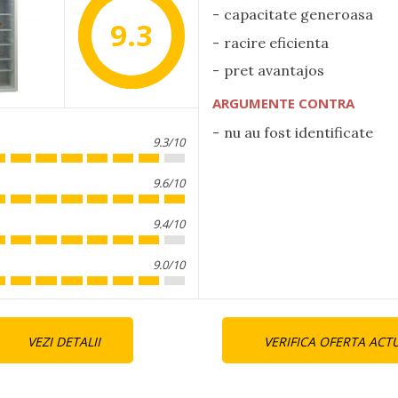
capacitate generoasa
9.3
racire eficienta
pret avantajos
ARGUMENTE CONTRA
nu au fost identificate
9.3/10
9.6/10
9.4/10
9.0/10
nue
VEZI DETALII
VERIFICA OFERTA ACT
ng