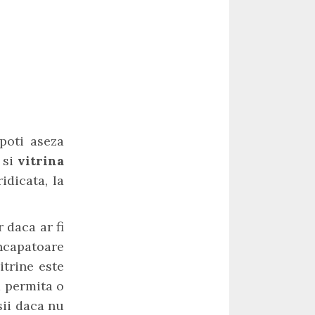
 poti aseza
 si
vitrina
idicata, la
r daca ar fi
ncapatoare
itrine este
a permita o
sii daca nu