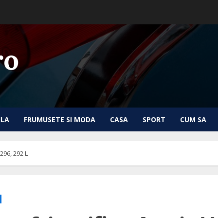
ro
ILA
FRUMUSETE SI MODA
CASA
SPORT
CUM SA
 296, 292 L