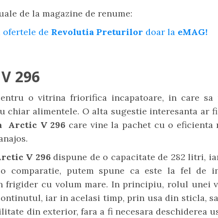
uale de la magazine de renume:
 ofertele de
Revolutia Preturilor
doar la
eMAG!
 V 296
ntru o vitrina friorifica incapatoare, in care sa
u chiar alimentele. O alta sugestie interesanta ar fi
ca Arctic V 296
care vine la pachet cu o eficienta r
anajos.
rctic V 296
dispune de o capacitate de 282 litri, ia
o comparatie, putem spune ca este la fel de i
frigider cu volum mare. In principiu, rolul unei v
continutul, iar in acelasi timp, prin usa din sticla, s
ilitate din exterior, fara a fi necesara deschiderea u