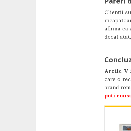
Pareri d
Clientii s
incapatoa
afirma ca 
decat atat
Concluz
Arctic V
care o re
brand roma
poti consu