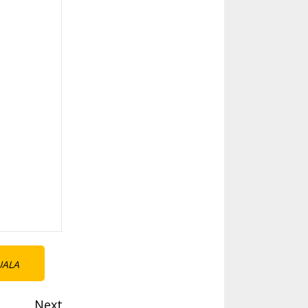
UALA
Next