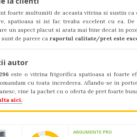
e la clienti
unt foarte multumiti de aceasta vitrina si sustin ca 
re, spatioasa si isi fac treaba excelent cu ea. De
are un aspect placut si arata mai bine decat in poz
, sunt de parere ca
raportul calitate/pret este exc
ii autor
 296
este o vitrina frigorifica spatioasa si foarte ef
comandam cu toata increderea. Aflandu-se in portof
nesc, vine la pachet cu o oferta de pret foarte bun
lta aici.
ARGUMENTE PRO