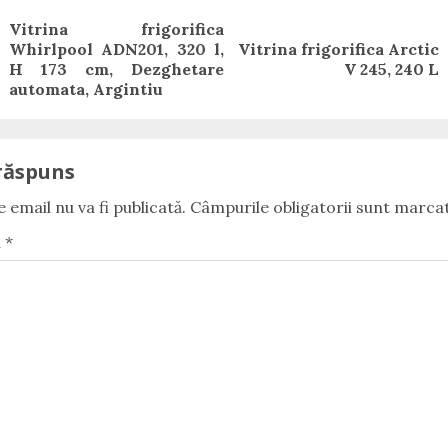
Vitrina frigorifica
Whirlpool ADN201, 320 l,
Vitrina frigorifica Arctic
Previous
Next
H 173 cm, Dezghetare
V 245, 240 L
post:
post:
automata, Argintiu
răspuns
 email nu va fi publicată.
Câmpurile obligatorii sunt marca
u
*