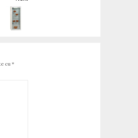
te cu
*