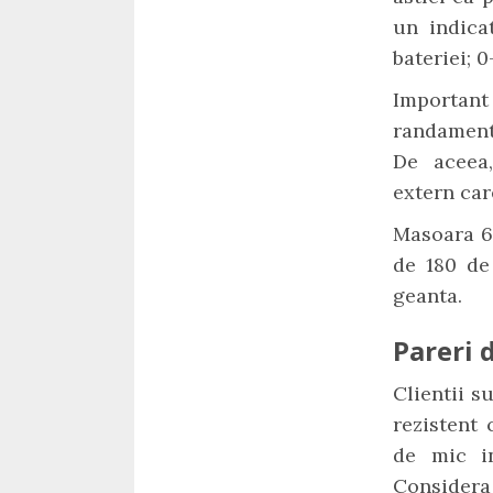
un indica
bateriei; 
Importan
randament
De aceea,
extern car
Masoara 6.
de 180 de
geanta.
Pareri d
Clientii s
rezistent 
de mic in
Consider