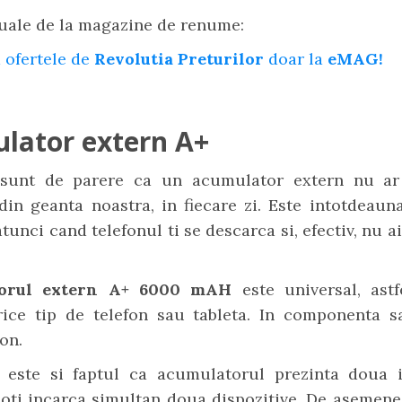
uale de la magazine de renume:
 ofertele de
Revolutia Preturilor
doar la
eMAG!
lator extern A+
 sunt de parere ca un acumulator extern nu ar
din geanta noastra, in fiecare zi. Este intotdeaun
atunci cand telefonul ti se descarca si, efectiv, nu a
torul extern A+ 6000 mAH
este universal, ast
rice tip de telefon sau tableta. In componenta sa
Ion.
t este si faptul ca acumulatorul prezinta doua i
poti incarca simultan doua dispozitive. De asemene