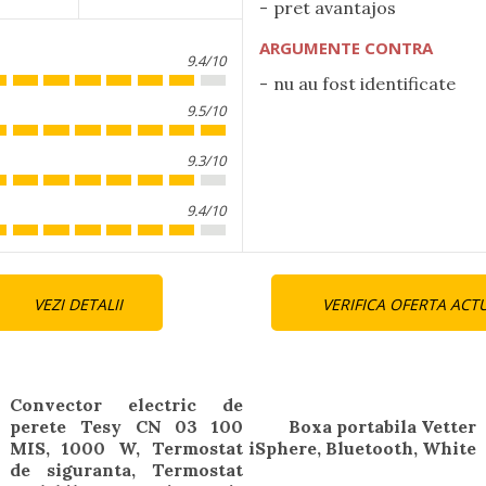
pret avantajos
ARGUMENTE CONTRA
9.4/10
nu au fost identificate
9.5/10
9.3/10
9.4/10
nue
VEZI DETALII
VERIFICA OFERTA ACT
ng
Convector electric de
perete Tesy CN 03 100
Boxa portabila Vetter
Next
MIS, 1000 W, Termostat
iSphere, Bluetooth, White
Previous
post:
de siguranta, Termostat
post: