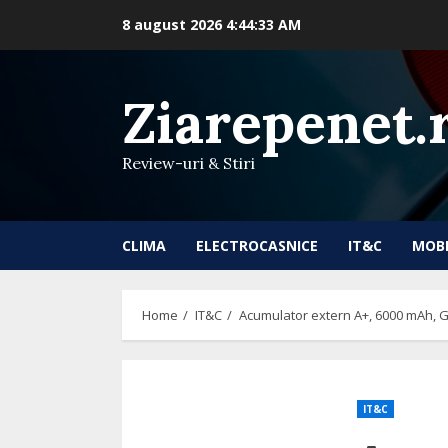
Skip
8 august 2026
4:44:34 AM
to
content
Ziarepenet.
Review-uri & Stiri
CLIMA
ELECTROCASNICE
IT&C
MOB
Home
IT&C
Acumulator extern A+, 6000 mAh, 
IT&C