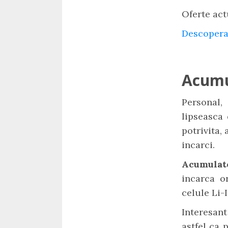
Oferte act
Descopera
Acumu
Personal,
lipseasca 
potrivita, 
incarci.
Acumula
incarca o
celule Li-
Interesan
astfel ca 