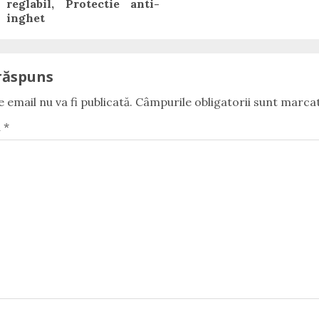
reglabil, Protectie anti-
inghet
răspuns
 email nu va fi publicată.
Câmpurile obligatorii sunt marca
u
*