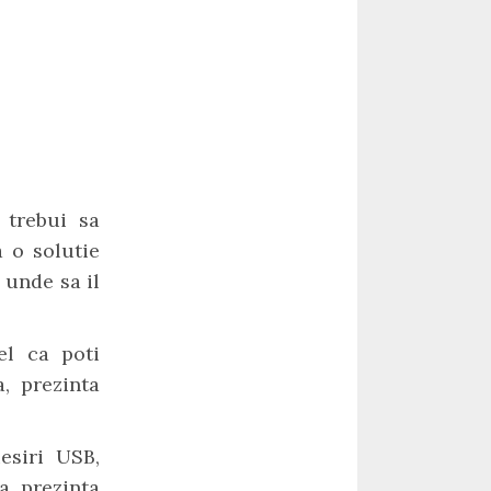
 trebui sa
a o solutie
i unde sa il
fel ca poti
, prezinta
esiri USB,
a, prezinta