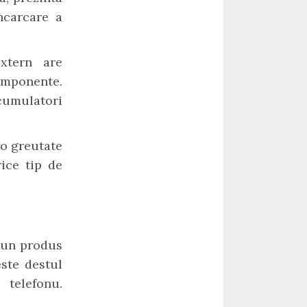
ncarcare a
xtern are
omponente.
cumulatori
 o greutate
ice tip de
e un produs
este destul
 telefonu.