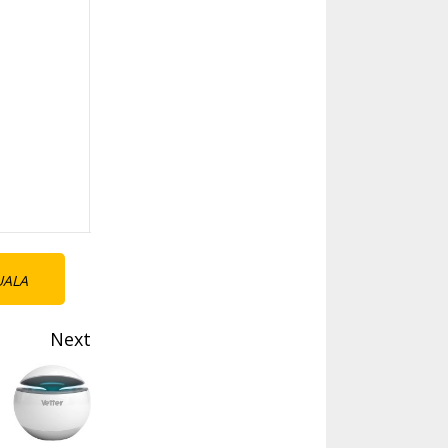
UALA
Next