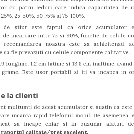
tor cu patru leduri care indica capacitatea de i
0-25%, 25-50%, 50-75% si 75-100%.
t de stiut este faptul ca orice acumulator e
 de incarcare intre 75 si 90%, functie de celule c
 recomandarea noastra este sa achizitonati a
e sa fie prevazuti cu celule componente calitative.
9 lungime, 1.2 cm latime si 13.8 cm inaltime, avand
 grame. Este usor portabil si iti va incapea in or
e la clienti
unt multumti de acest acumulator si sustin ca est
care incarca rapid telefonul mobil. De asemenea, 
cat sa incape chiar si in buzunar alaturi de
a
raportul calitate/pret excelent.