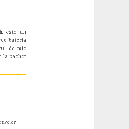
Ah
este un
rce bateria
stul de mic
e la pachet
itivelor