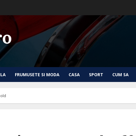
ro
ILA
FRUMUSETE SI MODA
CASA
SPORT
CUM SA
Gold