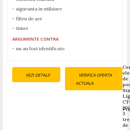
siguranta in utilziare
filtru de aer
timer
ARGUMENTE CONTRA
nu au fost identificate
Continue
Co
ele
VEZI DETALII
VERIFICA OFERTA
Reading
de
ACTUALA
po
Sta
Li
CT
20
Pr
3
Pr
tre
pos
de