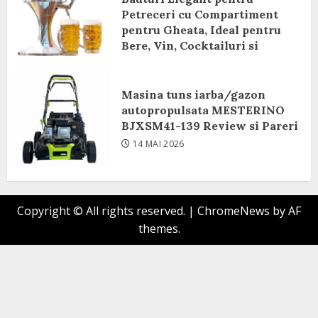
Petreceri cu Compartiment
pentru Gheata, Ideal pentru
Bere, Vin, Cocktailuri si
Bauturi Racoritoare Review si
Pareri
Masina tuns iarba/gazon
8 IUNIE 2026
autopropulsata MESTERINO
BJXSM41-139 Review si Pareri
14 MAI 2026
Copyright © All rights reserved.
|
ChromeNews
by AF
themes.