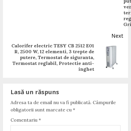
put
ven
te
reg
Gr
Next
Calorifer electric TESY CB 2512 E01
R, 2500 W, 12 elementi, 3 trepte de
Next
putere, Termostat de siguranta,
post:
Termostat reglabil, Protectie anti-
inghet
Lasă un răspuns
Adresa ta de email nu va fi publicată.
Câmpurile
obligatorii sunt marcate cu
*
Comentariu
*