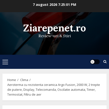
Skip
7 august 2026
7:25:02 PM
to
content
Ziarepenet.ro
Review-uri & Stiri
Primary
Menu
Home
Clima
Aeroterma cu rezistenta ceramica Argo Fusion, 2000 W, 2 trepte
de putere, Display, Telecomanda, Oscilatie automata, Timer,
Termostat, Filtru de aer