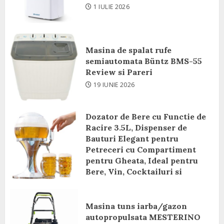
1 IULIE 2026
Masina de spalat rufe
semiautomata Büntz BMS-55
Review si Pareri
19 IUNIE 2026
Dozator de Bere cu Functie de
Racire 3.5L, Dispenser de
Bauturi Elegant pentru
Petreceri cu Compartiment
pentru Gheata, Ideal pentru
Bere, Vin, Cocktailuri si
Bauturi Racoritoare Review si
Pareri
Masina tuns iarba/gazon
8 IUNIE 2026
autopropulsata MESTERINO