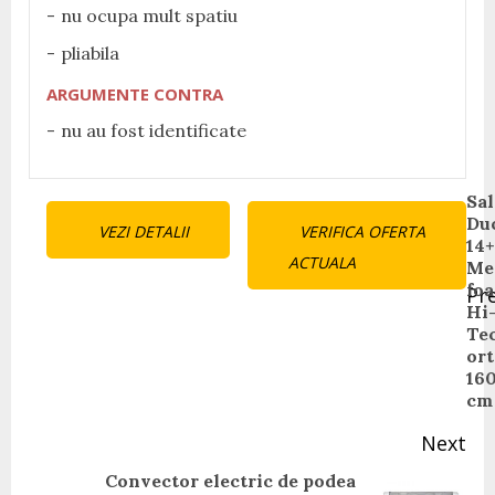
nu ocupa mult spatiu
pliabila
ARGUMENTE CONTRA
nu au fost identificate
Continue
Sal
Du
VEZI DETALII
VERIFICA OFERTA
Reading
14+
ACTUALA
Me
fo
Pr
Hi
Pr
Te
pos
ort
16
cm
Next
Convector electric de podea