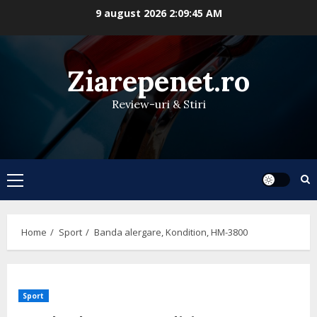
Skip
9 august 2026
2:09:46 AM
to
content
Ziarepenet.ro
Review-uri & Stiri
Primary
Menu
Home
Sport
Banda alergare, Kondition, HM-3800
Sport