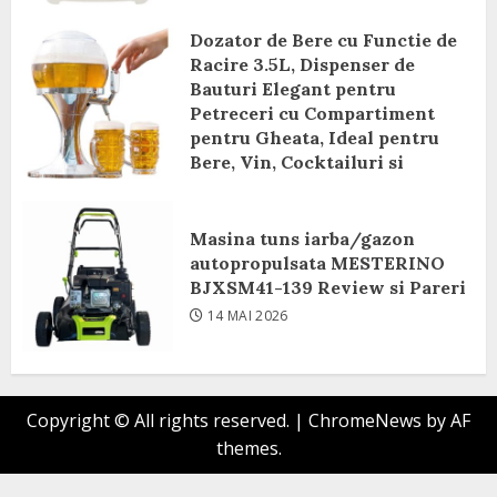
Dozator de Bere cu Functie de
Racire 3.5L, Dispenser de
Bauturi Elegant pentru
Petreceri cu Compartiment
pentru Gheata, Ideal pentru
Bere, Vin, Cocktailuri si
Bauturi Racoritoare Review si
Pareri
Masina tuns iarba/gazon
8 IUNIE 2026
autopropulsata MESTERINO
BJXSM41-139 Review si Pareri
14 MAI 2026
Copyright © All rights reserved.
|
ChromeNews
by AF
themes.