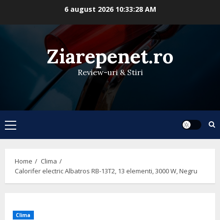
Skip
6 august 2026
10:33:28 AM
to
content
Ziarepenet.ro
Review-uri & Stiri
Primary
Menu
Home
Clima
Calorifer electric Albatros RB-13T2, 13 elementi, 3000 W, Negru
Clima