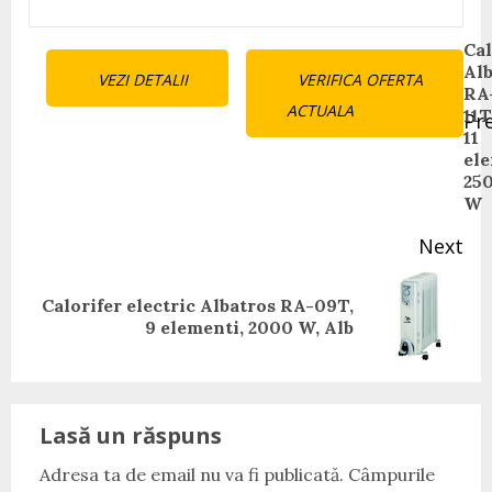
Continue
Cal
Alb
VEZI DETALII
VERIFICA OFERTA
Reading
RA
ACTUALA
11T
Pr
11
Pr
ele
pos
25
W
Next
Calorifer electric Albatros RA-09T,
Next
9 elementi, 2000 W, Alb
post:
Lasă un răspuns
Adresa ta de email nu va fi publicată.
Câmpurile