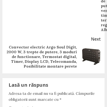
pos
de
put
ven
tim
te
reg
Al
Next
Convector electric Argo Soul Digit,
2000 W, 3 trepte de putere, 3 moduri
Next
de functionare, Termostat digital,
post:
Timer, Display LCD, Telecomanda,
Posibilitate montare perete
Lasă un răspuns
Adresa ta de email nu va fi publicată.
Câmpurile
obligatorii sunt marcate cu
*