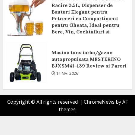
Racire 3.5L, Dispenser de
Bauturi Elegant pentru
Petreceri cu Compartiment
pentru Gheata, Ideal pentru
Bere, Vin, Cocktailuri si
Bauturi Racoritoare Review si
Pareri
Masina tuns iarba/gazon
8 IUNIE 2026
autopropulsata MESTERINO
BJXSM41-139 Review si Pareri
14 MAI 2026
Copyright © All rights reserved.
|
ChromeNews
by AF
themes.