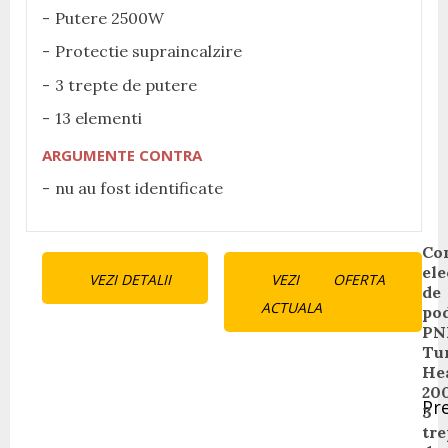
Putere 2500W
Protectie supraincalzire
3 trepte de putere
13 elementi
ARGUMENTE CONTRA
nu au fost identificate
Continue
Co
ele
VEZI DETALII
VEZI OFERTA
Reading
de
ACTUALA
po
PN
Tu
He
20
Pr
3
Pr
tre