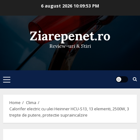
Skip
6 august 2026
10:09:53 PM
to
content
Ziarepenet.ro
Review-uri & Stiri
Primary
Menu
Home
Clima
Calorifer electric cu ulei Heinner HCU-S13, 13 elementi, 2500W, 3
trepte de putere, protectie supraincalzire