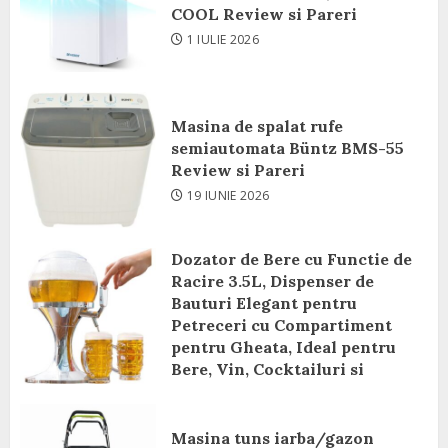
COOL Review si Pareri
1 IULIE 2026
Masina de spalat rufe
semiautomata Büntz BMS-55
Review si Pareri
19 IUNIE 2026
Dozator de Bere cu Functie de
Racire 3.5L, Dispenser de
Bauturi Elegant pentru
Petreceri cu Compartiment
pentru Gheata, Ideal pentru
Bere, Vin, Cocktailuri si
Bauturi Racoritoare Review si
Pareri
Masina tuns iarba/gazon
8 IUNIE 2026