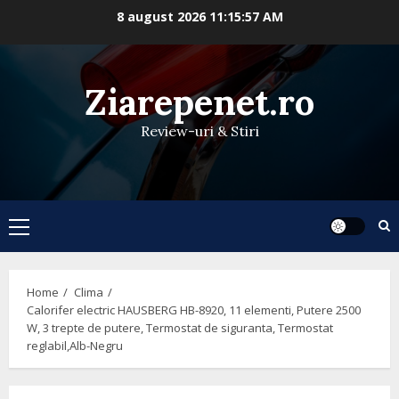
Skip
8 august 2026
11:15:57 AM
to
content
Ziarepenet.ro
Review-uri & Stiri
Primary
Menu
Home
Clima
Calorifer electric HAUSBERG HB-8920, 11 elementi, Putere 2500
W, 3 trepte de putere, Termostat de siguranta, Termostat
reglabil,Alb-Negru