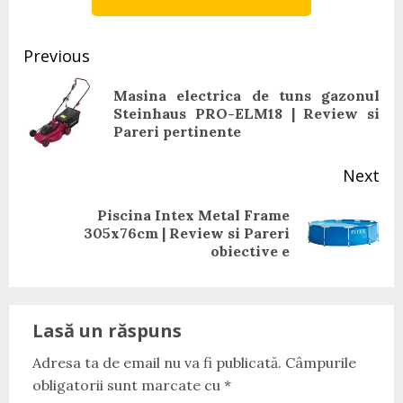
Continue
Previous
Reading
Masina electrica de tuns gazonul
Pr
Steinhaus PRO-ELM18 | Review si
pos
Pareri pertinente
Next
Piscina Intex Metal Frame
Next
305x76cm | Review si Pareri
post:
obiective e
Lasă un răspuns
Adresa ta de email nu va fi publicată.
Câmpurile
obligatorii sunt marcate cu
*