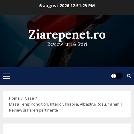
Skip
6 august 2026
12:51:25 PM
to
content
Ziarepenet.ro
Review-uri & Stiri
Primary
Menu
Home
Casa
Masa Tenis Kondition, Interior, Pliabila, Albastru/Rosu, 18 mm |
Review si Pareri pertinente