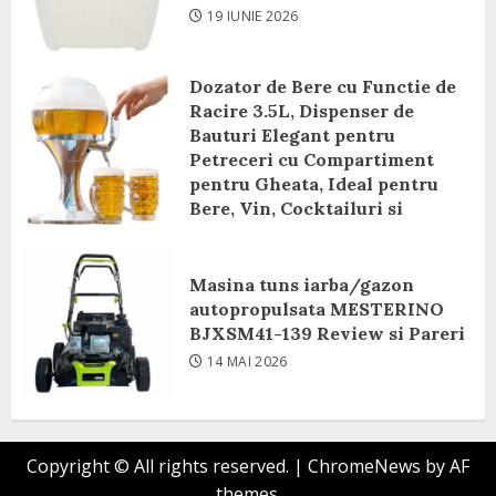
19 IUNIE 2026
Dozator de Bere cu Functie de
Racire 3.5L, Dispenser de
Bauturi Elegant pentru
Petreceri cu Compartiment
pentru Gheata, Ideal pentru
Bere, Vin, Cocktailuri si
Bauturi Racoritoare Review si
Pareri
Masina tuns iarba/gazon
8 IUNIE 2026
autopropulsata MESTERINO
BJXSM41-139 Review si Pareri
14 MAI 2026
Copyright © All rights reserved.
|
ChromeNews
by AF
themes.