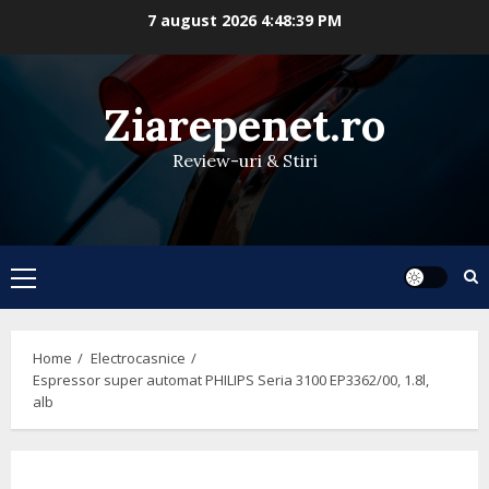
Skip
7 august 2026
4:48:40 PM
to
content
Ziarepenet.ro
Review-uri & Stiri
Primary
Menu
Home
Electrocasnice
Espressor super automat PHILIPS Seria 3100 EP3362/00, 1.8l,
alb