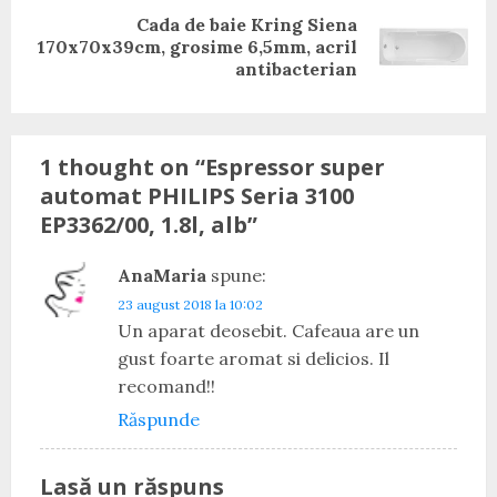
Cada de baie Kring Siena
Next
170x70x39cm, grosime 6,5mm, acril
post:
antibacterian
1 thought on “
Espressor super
automat PHILIPS Seria 3100
EP3362/00, 1.8l, alb
”
AnaMaria
spune:
23 august 2018 la 10:02
Un aparat deosebit. Cafeaua are un
gust foarte aromat si delicios. Il
recomand!!
Răspunde
Lasă un răspuns