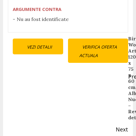
ARGUMENTE CONTRA
Nu au fost identificate
Continue
Bi
Wo
VEZI DETALII
VERIFICA OFERTA
Reading
Art
ACTUALA
120
x
75
x
Pr
60
Pr
cm
pos
Alb
Nu
–
Re
det
Next