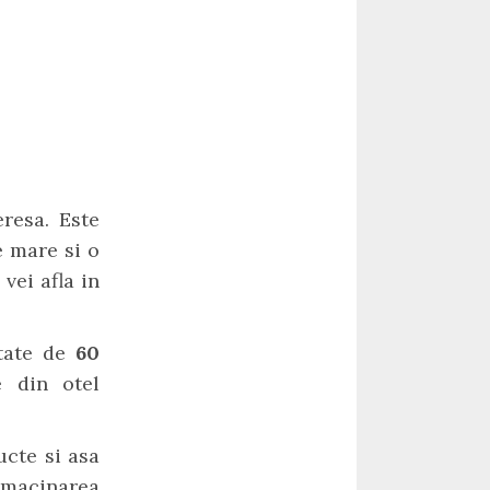
resa. Este
e mare si o
vei afla in
itate de
60
e din otel
ucte si asa
t macinarea