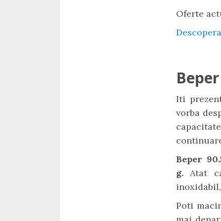
Oferte act
Descopera
Beper
Iti preze
vorba des
capacitate
continuare
Beper 90
g.
Atat c
inoxidabil
Poti macin
mai depart