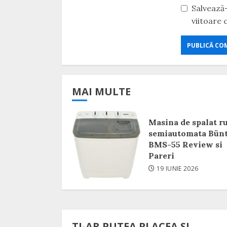
Salvează-
viitoare
MAI MULTE
Masina de spalat r
semiautomata Bün
BMS-55 Review si
Pareri
19 IUNIE 2026
TI-AR PUTEA PLACEA SI