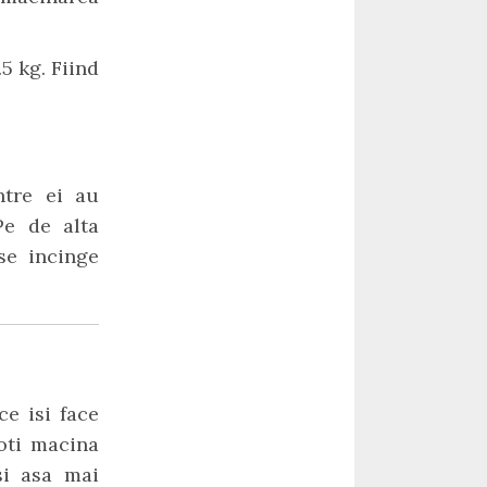
5 kg. Fiind
ntre ei au
Pe de alta
se incinge
ce isi face
Poti macina
si asa mai