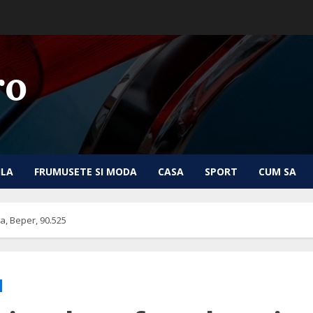
ro
ILA
FRUMUSETE SI MODA
CASA
SPORT
CUM SA
a, Beper, 90.525