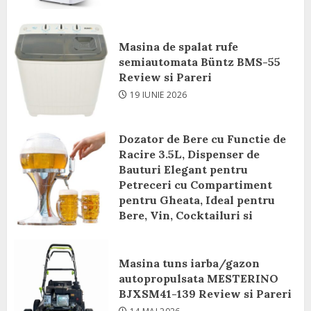
Masina de spalat rufe
semiautomata Büntz BMS-55
Review si Pareri
19 IUNIE 2026
Dozator de Bere cu Functie de
Racire 3.5L, Dispenser de
Bauturi Elegant pentru
Petreceri cu Compartiment
pentru Gheata, Ideal pentru
Bere, Vin, Cocktailuri si
Bauturi Racoritoare Review si
Pareri
Masina tuns iarba/gazon
8 IUNIE 2026
autopropulsata MESTERINO
BJXSM41-139 Review si Pareri