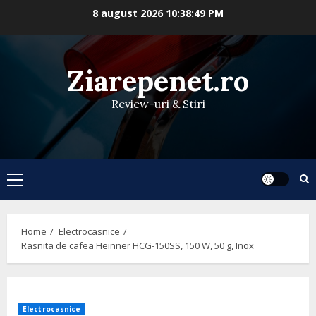
Skip
8 august 2026
10:38:50 PM
to
content
Ziarepenet.ro
Review-uri & Stiri
Primary
Menu
Home
Electrocasnice
Rasnita de cafea Heinner HCG-150SS, 150 W, 50 g, Inox
Electrocasnice