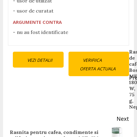
usor de utilizat
usor de curatat
ARGUMENTE CONTRA
nu au fost identificate
Continue
Ra
de
VEZI DETALII
VERIFIICA
Reading
caf
OFERTA ACTUALA
Bo
MK
Pr
18
Pr
W,
pos
75
g,
Ne
Next
Rasnita pentru cafea, condimente si
Next