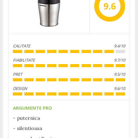
9.6
CALITATE
9.4/10
FIABILITATE
9.7/10
PRET
9.5/10
DESIGN
9.6/10
ARGUMENTE PRO
puternica
silentioasa