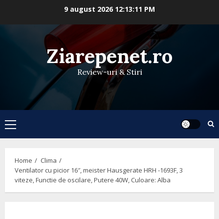
Skip
9 august 2026
12:13:11 PM
to
content
Ziarepenet.ro
Review-uri & Stiri
Primary
Menu
Home
Clima
Ventilator cu picior 16″, meister Hausgerate HRH -1693F, 3
viteze, Functie de oscilare, Putere 40W, Culoare: Alba