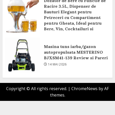
Dozator de Bere cu Functie de
Racire 3.5L, Dispenser de
Bauturi Elegant pentru
Petreceri cu Compartiment
pentru Gheata, Ideal pentru
Bere, Vin, Cocktailuri si
Bauturi Racoritoare Review si
Pareri
Masina tuns iarba/gazon
8 IUNIE 2026
autopropulsata MESTERINO
BJXSM41-139 Review si Pareri
14 MAI 2026
Copyright © All rights reserved.
|
ChromeNews
by AF
themes.