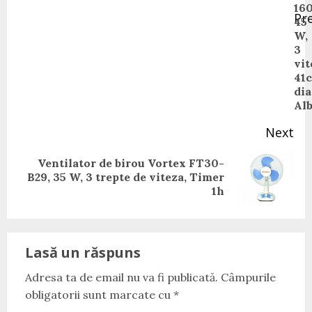
160
Pr
45
Pr
W,
pos
3
vit
41
dia
Al
Next
Ventilator de birou Vortex FT30-
Next
B29, 35 W, 3 trepte de viteza, Timer
post:
1h
Lasă un răspuns
Adresa ta de email nu va fi publicată.
Câmpurile
obligatorii sunt marcate cu
*