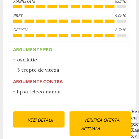
FIABILITATE
9.0/10
PRET
9.0/10
DESIGN
8.7/10
ARGUMENTE PRO
oscilatie
3 trepte de viteza
ARGUMENTE CONTRA
lipsa telecomanda
Continue
Ven
cu
VEZI DETALII
VERIFICA OFERTA
Reading
pic
ACTUALA
Za
ZF