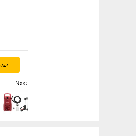
UALA
Next