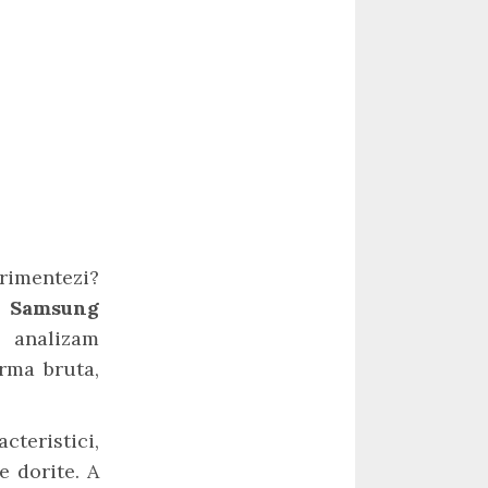
erimentezi?
h Samsung
l analizam
rma bruta,
cteristici,
e dorite. A