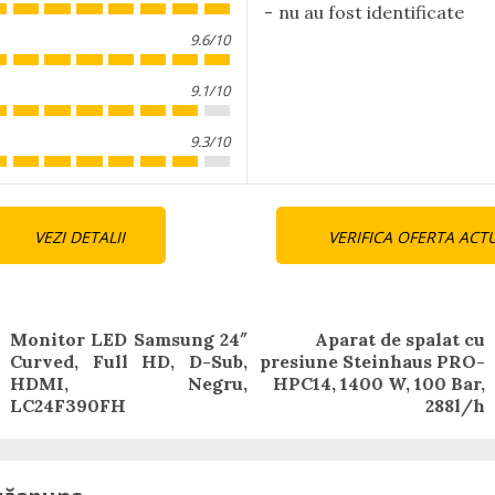
nu au fost identificate
9.6/10
9.1/10
9.3/10
nue
VEZI DETALII
VERIFICA OFERTA ACT
ng
Monitor LED Samsung 24″
Aparat de spalat cu
Curved, Full HD, D-Sub,
presiune Steinhaus PRO-
Previous
Next
HDMI, Negru,
HPC14, 1400 W, 100 Bar,
post:
post:
LC24F390FH
288l/h