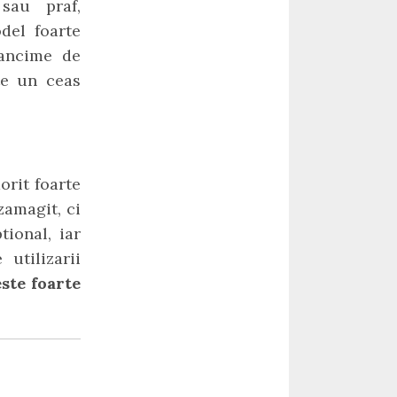
sau praf,
del foarte
dancime de
te un ceas
orit foarte
zamagit, ci
tional, iar
utilizarii
ste foarte