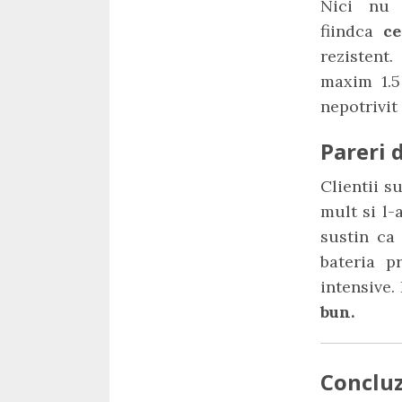
Nici nu 
fiindca
c
rezistent
maxim 1.5
nepotrivit
Pareri d
Clientii s
mult si l-
sustin ca 
bateria p
intensive.
bun.
Concluz