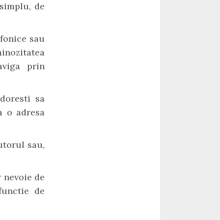
 simplu, de
efonice sau
inozitatea
aviga prin
doresti sa
la o adresa
utorul sau,
r nevoie de
functie de