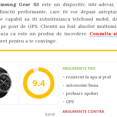
Samsung Gear S3
este un dispozitiv, intr-adevar, 
unctii performante, care iti vor depasi asteptari
e capabil sa iti substituiasca telefonul mobil, d
i pe post de GPS. Clientii au fost absolut multumi
aza ca este un produs de incredere.
Consulta a
pret pentru a te convinge.
ARGUMENTE PRO
rezistent la apa si praf
9.4
autonomie buna
preluare apeluri
GPS
ARGUMENTE CONTRA
9.5/10