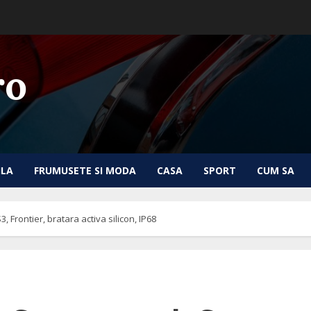
ro
ILA
FRUMUSETE SI MODA
CASA
SPORT
CUM SA
rontier, bratara activa silicon, IP68