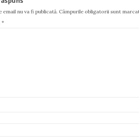
răspuns
 email nu va fi publicată.
Câmpurile obligatorii sunt marca
u
*