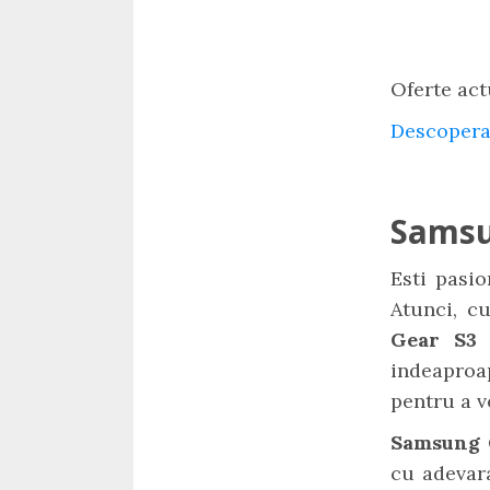
Oferte act
Descopera
Samsu
Esti pasio
Atunci, c
Gear S
indeaproa
pentru a v
Samsung 
cu adevara