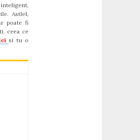
inteligent,
le. Astlel,
ar poate fi
ti, ceea ce
ici
si tu o