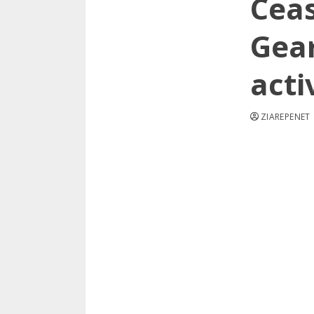
Cea
Gear
acti
ZIAREPENET