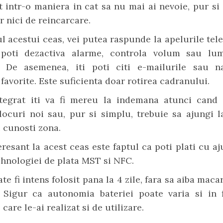
t intr-o maniera in cat sa nu mai ai nevoie, pur si
r nici de reincarcare.
l acestui ceas, vei putea raspunde la apelurile tel
 poti dezactiva alarme, controla volum sau lum
. De asemenea, iti poti citi e-mailurile sau n
 favorite. Este suficienta doar rotirea cadranului.
tegrat iti va fi mereu la indemana atunci cand 
locuri noi sau, pur si simplu, trebuie sa ajungi 
 cunosti zona.
eresant la acest ceas este faptul ca poti plati cu aj
ehnologiei de plata MST si NFC.
te fi intens folosit pana la 4 zile, fara sa aiba maca
. Sigur ca autonomia bateriei poate varia si in 
 care le-ai realizat si de utilizare.