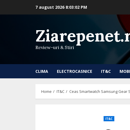
Skip
7 august 2026
8:03:03 PM
to
content
Ziarepenet.
Review-uri & Stiri
CLIMA
ELECTROCASNICE
IT&C
MOB
Home
IT&C
Ceas Smartwatch Samsung Gear S3, F
IT&C