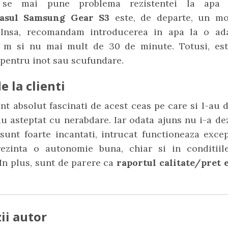
se mai pune problema rezistentei la apa 
easul Samsung Gear S3
este, de departe, un mo
. Insa, recomandam introducerea in apa la o a
 m si nu mai mult de 30 de minute. Totusi, es
 pentru inot sau scufundare.
e la clienti
unt absolut fascinati de acest ceas pe care si l-au d
au asteptat cu nerabdare. Iar odata ajuns nu i-a de
sunt foarte incantati, intrucat functioneaza excep
rezinta o autonomie buna, chiar si in conditiile 
 In plus, sunt de parere ca
raportul calitate/pret e
ii autor