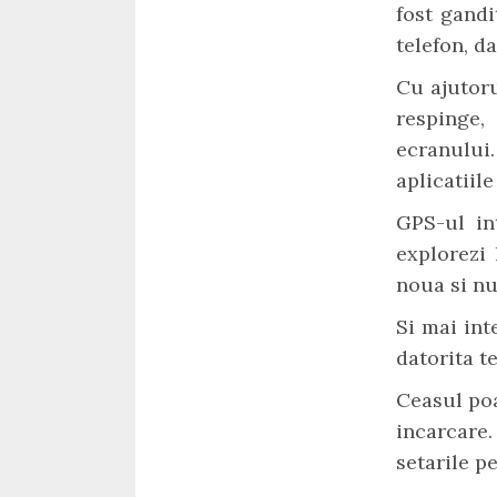
fost gandi
telefon, da
Cu ajutoru
respinge,
ecranului
aplicatiile
GPS-ul in
explorezi 
noua si nu
Si mai int
datorita t
Ceasul poa
incarcare
setarile pe