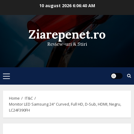
Skip
10 august 2026
6:06:41 AM
to
content
Ziarepenet.ro
Review-uri & Stiri
Primary
Menu
Home
IT&C
Monitor LED Samsung 24″ Curved, Full HD, D-Sub, HDMI, Negru,
LC24F390FH