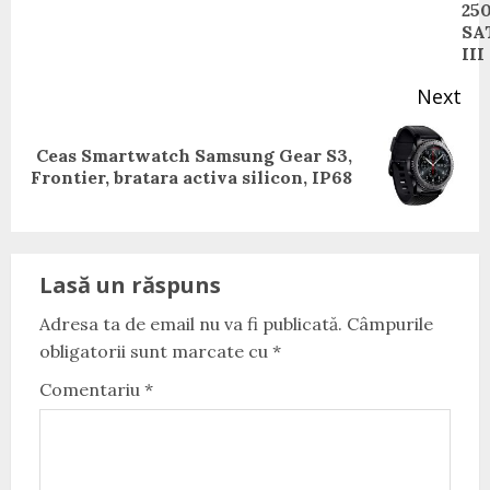
25
SA
III
Next
Ceas Smartwatch Samsung Gear S3,
Next
Frontier, bratara activa silicon, IP68
post:
Lasă un răspuns
Adresa ta de email nu va fi publicată.
Câmpurile
obligatorii sunt marcate cu
*
Comentariu
*