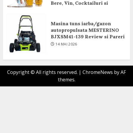
Bere, Vin, Cocktailuri si
Bauturi Racoritoare Review si
Pareri
Masina tuns iarba/gazon
8 IUNIE 2026
autopropulsata MESTERINO
BJXSM41-139 Review si Pareri
14 MAI 2026
Copyright © All rights reserved.
|
ChromeNews
by AF
themes.