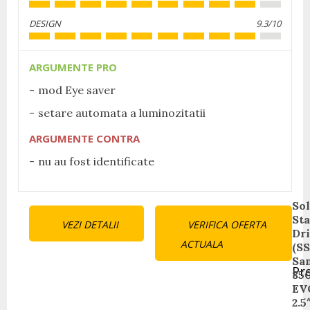
DESIGN
9.3/10
ARGUMENTE PRO
mod Eye saver
setare automata a luminozitatii
ARGUMENTE CONTRA
nu au fost identificate
Continue
Sol
Sta
VEZI DETALII
VERIFICA OFERTA
Reading
Dr
ACTUALA
(SS
Sa
Pr
85
Pr
EV
pos
2.5″